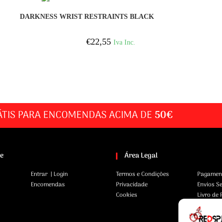
COMPRAR
DARKNESS WRIST RESTRAINTS BLACK
€
22,55
Iva Inc.
ÁTIS PARA ENCOMENDAS ACIMA DE
50€
te
Área Legal
Entrar | Login
Termos e Condições
Pagamen
Encomendas
Privacidade
Envios S
Cookies
Livro de