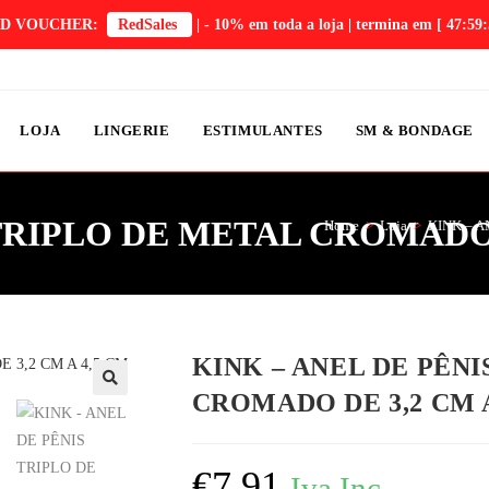
D VOUCHER:
RedSales
| - 10% em toda a loja | termina em
[ 47:59:
LOJA
LINGERIE
ESTIMULANTES
SM & BONDAGE
TRIPLO DE METAL CROMADO D
Home
>
Loja
>
KINK – A
KINK – ANEL DE PÊN
CROMADO DE 3,2 CM A
€
7,91
Iva Inc.