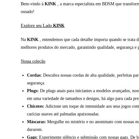
Bem-vindo à
KINK
, a marca especialista em BDSM que transforma 
ousado!
Explore seu Lado
KINK
Na
KINK
, entendemos que cada detalhe importa quando se trata de
melhores produtos do mercado, garantindo qualidade, segurança e p
Nossa coleção
Cordas:
Descubra nossas cordas de alta qualidade, perfeitas par
segurança.
Plugs:
De plugs anais para iniciantes a modelos avançados, noss
em uma variedade de tamanhos e designs, há algo para cada pre
Chicotes:
Adicione um toque de intensidade aos seus jogos com n
carícias suaves até palmadas apaixonadas.
Máscaras:
Mergulhe no mistério e no anonimato com nossas másc
durarem.
Gags:
Experimente silêncio e submissão com nossas gags. De bal