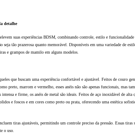
da detalhe
 elevem suas experiências BDSM, combinando controle, estilo e funcionalidade 
ão seja tão prazerosa quanto memorável. Disponíveis em uma variedade de estilos
tiras e grampos de mamilo em alguns modelos.
queles que buscam uma experiência confortável e ajustável. Feitos de couro gen
 como preto, marrom e vermelho, esses anéis não são apenas funcionais, mas ta
tensa e firme, os anéis de metal são ideais. Feitos de aço inoxidável de alta q
olidos e foscos e em cores como preto ou prata, oferecendo uma estética sofist
cluem tiras ajustáveis, permitindo um controle preciso da pressão. Essas tiras 
te o uso.