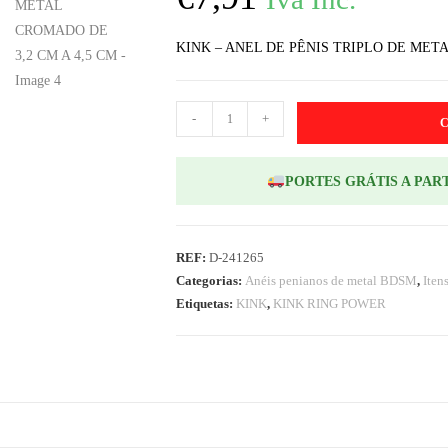
KINK – ANEL DE PÊNIS TRIPLO DE META
-
+
PORTES GRÁTIS A PART
REF:
D-241265
Categorias:
Anéis penianos de metal BDSM
,
Ite
Etiquetas:
KINK
,
KINK RING POWER