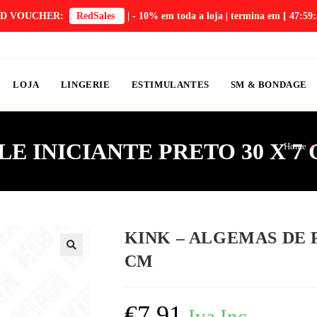
D VOUCHER:
RedSales
| - 10% em toda a loja | termina em
[ 47:59:
LOJA
LINGERIE
ESTIMULANTES
SM & BONDAGE
E INICIANTE PRETO 30 X 7
Home
>
KINK – ALGEMAS DE P
CM
€
7,91
Iva Inc.