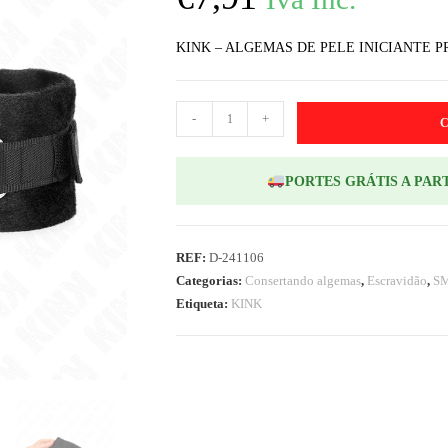
KINK – ALGEMAS DE PELE INICIANTE PR
-
+
PORTES GRÁTIS A PART
REF:
D-241106
Categorias:
Consertando algemas
,
Escravidão
,
S
Etiqueta:
KINK