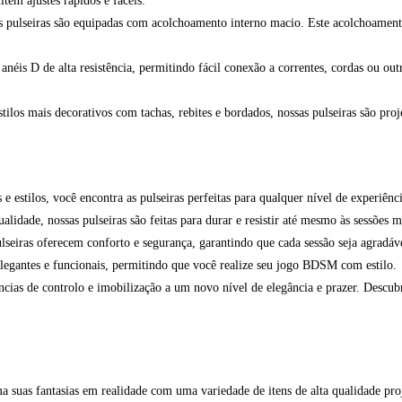
tem ajustes rápidos e fáceis.
 pulseiras são equipadas com acolchoamento interno macio. Este acolchoamento e
anéis D de alta resistência, permitindo fácil conexão a correntes, cordas ou o
estilos mais decorativos com tachas, rebites e bordados, nossas pulseiras são 
 estilos, você encontra as pulseiras perfeitas para qualquer nível de experiênci
lidade, nossas pulseiras são feitas para durar e resistir até mesmo às sessões m
seiras oferecem conforto e segurança, garantindo que cada sessão seja agradáv
legantes e funcionais, permitindo que você realize seu jogo BDSM com estilo.
ncias de controlo e imobilização a um novo nível de elegância e prazer. Descub
suas fantasias em realidade com uma variedade de itens de alta qualidade proje