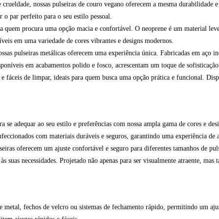
 crueldade, nossas pulseiras de couro vegano oferecem a mesma durabilidade e e
o par perfeito para o seu estilo pessoal.
ra quem procura uma opção macia e confortável. O neoprene é um material leve 
níveis em uma variedade de cores vibrantes e designs modernos.
ssas pulseiras metálicas oferecem uma experiência única. Fabricadas em aço ino
sponíveis em acabamentos polido e fosco, acrescentam um toque de sofisticação 
s e fáceis de limpar, ideais para quem busca uma opção prática e funcional. Dis
ara se adequar ao seu estilo e preferências com nossa ampla gama de cores e des
feccionados com materiais duráveis e seguros, garantindo uma experiência de a
lseiras oferecem um ajuste confortável e seguro para diferentes tamanhos de pul
 às suas necessidades. Projetado não apenas para ser visualmente atraente, mas
 metal, fechos de velcro ou sistemas de fechamento rápido, permitindo um ajus