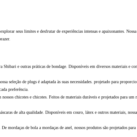
xplorar seus limites e desfrutar de experiências intensas e apaixonantes. Noss
razer.
ra Shibari e outras práticas de bondage. Disponíveis em diversos materiais e co
nossa seleção de plugs é adaptada às suas necessidades. projetado para proporc
cada preferência.
nossos chicotes e chicotes. Feitos de materiais duráveis e projetados para um 
caras de alta qualidade. Disponíveis em couro, látex e outros materiais, nossa
. De mordaças de bola a mordaças de anel, nossos produtos são projetados para