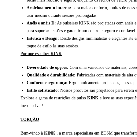
fecho mais robusto e seguro, enquanto os fechos de velcro permi
Acolchoamento interno:
para maior conforto, muitas de nossas
usar mesmo durante sessões prolongadas.
Anéis e anéis D:
As pulseiras KINK são projetadas com anéis e 
para suportar tensões e garantir um controle seguro e confiável.
Estética e Design:
Desde designs minimalistas e elegantes até 
toque de estilo às suas sessões.
Por que escolher
KINK
Diversidade de opções:
Com uma variedade de materiais, cores e
Qualidade e durabilidade:
Fabricadas com materiais de alta qua
Conforto e segurança:
Ergonomicamente projetadas, nossas pul
Estilo sofisticado:
Nossos produtos são projetados para serem e
Explore a gama de restrições de pulso
KINK
e leve as suas experiê
inesquecível!
TORÇÃO
Bem-vindo à
KINK
, a marca especialista em BDSM que transforma 