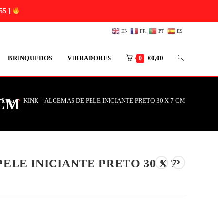
54 ]
EN
FR
PT
ES
BRINQUEDOS
VIBRADORES
€
0,00
0
 CM
Loja
>
KINK – ALGEMAS DE PELE INICIANTE PRETO 30 X 7 CM
ELE INICIANTE PRETO 30 X 7