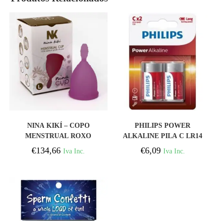
COMPRAR
COMPRAR
NINA KIKÍ – COPO
PHILIPS POWER
MENSTRUAL ROXO
ALKALINE PILA C LR14
TAMANHO L 6 + 1 GRTIS
BLISTER * 2
€
134,66
€
6,09
Iva Inc.
Iva Inc.