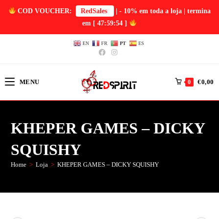
COD VOUCHER:
RedSales
| - 10% em toda a loja | termina
em
[ 47:59:53 ]
EN
FR
PT
ES
MENU
€
0,00
0
KHEPER GAMES – DICKY
SQUISHY
Home
>
Loja
>
KHEPER GAMES – DICKY SQUISHY