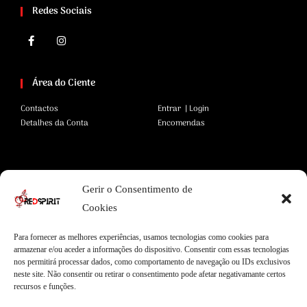
Redes Sociais
Área do Ciente
Contactos
Entrar | Login
Detalhes da Conta
Encomendas
Área Legal
Gerir o Consentimento de
Termos e Condições
Pagamentos Seguros
Cookies
Privacidade
Envios Seguros
Cookies
Livro de Reclamações
Para fornecer as melhores experiências, usamos tecnologias como cookies para
armazenar e/ou aceder a informações do dispositivo. Consentir com essas tecnologias
nos permitirá processar dados, como comportamento de navegação ou IDs exclusivos
neste site. Não consentir ou retirar o consentimento pode afetar negativamante certos
Garantias
recursos e funções.