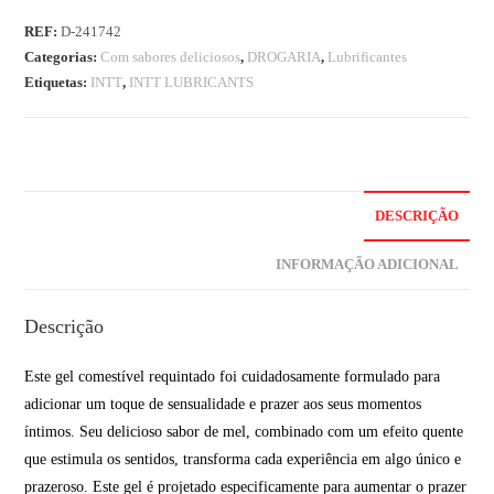
REF:
D-241742
Categorias:
Com sabores deliciosos
,
DROGARIA
,
Lubrificantes
Etiquetas:
INTT
,
INTT LUBRICANTS
DESCRIÇÃO
INFORMAÇÃO ADICIONAL
Descrição
Este gel comestível requintado foi cuidadosamente formulado para
adicionar um toque de sensualidade e prazer aos seus momentos
íntimos. Seu delicioso sabor de mel, combinado com um efeito quente
que estimula os sentidos, transforma cada experiência em algo único e
prazeroso. Este gel é projetado especificamente para aumentar o prazer