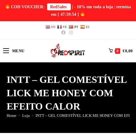
COD VOUCHER:
RedSales
| - 10% em toda a loja | termina
em
[ 47:59:54 ]
EN
FR
PT
ES
MENU
€
0,00
0
INTT – GEL COMESTÍVEL
LICK ME HONEY COM
EFEITO CALOR
Home
>
Loja
>
INTT – GEL COMESTÍVEL LICK ME HONEY COM EFEIT