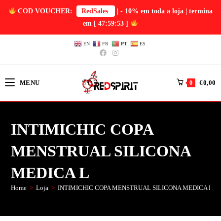
COD VOUCHER:
RedSales
| - 10% em toda a loja | termina
em
[ 47:59:52 ]
EN
FR
PT
ES
MENU
€
0,00
0
INTIMICHIC COPA
MENSTRUAL SILICONA
MEDICA L
Home
>
Loja
>
INTIMICHIC COPA MENSTRUAL SILICONA MEDICA L