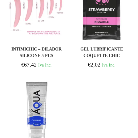
COMPRAR
COMPRAR
INTIMICHIC – DILADOR
GEL LUBRIFICANTE
SILICONE 5 PCS
COQUETTE CHIC
DESIRE À BASE DE
€
67,42
€
2,02
Iva Inc.
Iva Inc.
ÁGUA KISSABLE
MORANGO 10 ML