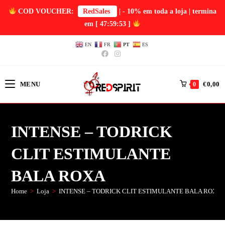
COD VOUCHER:
RedSales
| - 10% em toda a loja | termina
em
[ 47:59:53 ]
EN
FR
PT
ES
MENU
€
0,00
0
INTENSE – TODRICK
CLIT ESTIMULANTE
BALA ROXA
Home
>
Loja
>
INTENSE – TODRICK CLIT ESTIMULANTE BALA ROXA