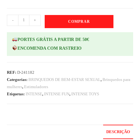
-
+
COMPRAR
PORTES GRÁTIS A PARTIR DE 50€
ENCOMENDA COM RASTREIO
REF:
D-241182
Categorias:
BRINQUEDOS DE BEM-ESTAR SEXUAL
,
Brinquedos para
mulheres
,
Estimuladores
Etiquetas:
INTENSE
,
INTENSE FUN
,
INTENSE TOYS
DESCRIÇÃO