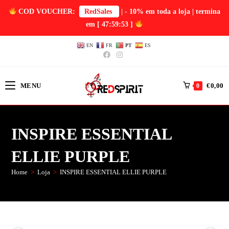
COD VOUCHER:
RedSales
| - 10% em toda a loja | termina
em
[ 47:59:52 ]
EN
FR
PT
ES
MENU
€
0,00
0
INSPIRE ESSENTIAL
ELLIE PURPLE
Home
>
Loja
>
INSPIRE ESSENTIAL ELLIE PURPLE