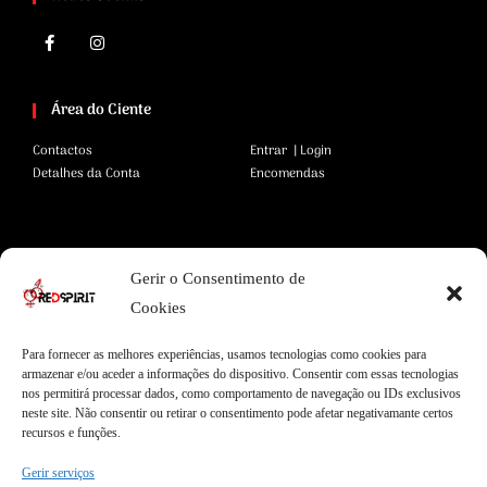
Área do Ciente
Contactos
Entrar | Login
Detalhes da Conta
Encomendas
Área Legal
Gerir o Consentimento de
Termos e Condições
Pagamentos Seguros
Cookies
Privacidade
Envios Seguros
Cookies
Livro de Reclamações
Para fornecer as melhores experiências, usamos tecnologias como cookies para
armazenar e/ou aceder a informações do dispositivo. Consentir com essas tecnologias
nos permitirá processar dados, como comportamento de navegação ou IDs exclusivos
neste site. Não consentir ou retirar o consentimento pode afetar negativamante certos
Garantias
recursos e funções.
Entregas Express
Apoio ao Cliente
Gerir serviços