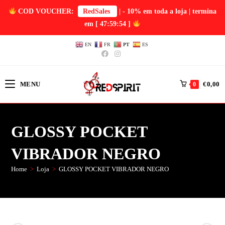
COD VOUCHER:
RedSales
| - 10% em toda a loja | termina
em
[ 47:59:54 ]
EN
FR
PT
ES
MENU
€
0,00
0
GLOSSY POCKET
VIBRADOR NEGRO
Home
>
Loja
>
GLOSSY POCKET VIBRADOR NEGRO