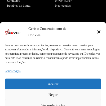
Contactos
Entrar | Login
Detalhes da Conta
Encomendas
Área Legal
Gerir o Consentimento de
Termos e Condições
Pagamentos Seguros
Cookies
Privacidade
Envios Seguros
Cookies
Livro de Reclamações
Para fornecer as melhores experiências, usamos tecnologias como cookies para
armazenar e/ou aceder a informações do dispositivo. Consentir com essas tecnologias
nos permitirá processar dados, como comportamento de navegação ou IDs exclusivos
neste site. Não consentir ou retirar o consentimento pode afetar negativamante certos
Garantias
recursos e funções.
Entregas Express
Apoio ao Cliente
Gerir serviços
Envios internacionais
Qualidade Garantida
Garantia de 2 anos
100% Satisfação
Aceitar
Negar
Ver preferências