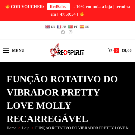
COD VOUCHER:
RedSales
| - 10% em toda a loja | termina
em
[ 47:59:53 ]
EN
FR
PT
ES
MENU
€
0,00
0
FUNÇÃO ROTATIVO DO
VIBRADOR PRETTY
LOVE MOLLY
RECARREGÁVEL
Home
>
Loja
>
FUNÇÃO ROTATIVO DO VIBRADOR PRETTY LOVE Mol