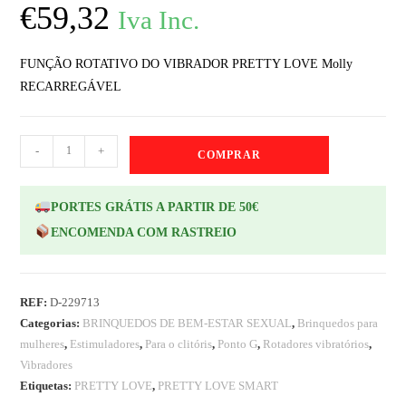
€
59,32
Iva Inc.
FUNÇÃO ROTATIVO DO VIBRADOR PRETTY LOVE Molly
RECARREGÁVEL
-
+
COMPRAR
PORTES GRÁTIS A PARTIR DE 50€
ENCOMENDA COM RASTREIO
REF:
D-229713
Categorias:
BRINQUEDOS DE BEM-ESTAR SEXUAL
,
Brinquedos para
mulheres
,
Estimuladores
,
Para o clitóris
,
Ponto G
,
Rotadores vibratórios
,
Vibradores
Etiquetas:
PRETTY LOVE
,
PRETTY LOVE SMART