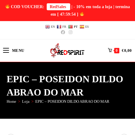
COD VOUCHER:
RedSales
| - 10% em toda a loja | termina
em
[ 47:59:54 ]
EN
FR
PT
ES
MENU
€
0,00
0
EPIC – POSEIDON DILDO
ABRAO DO MAR
Home
>
Loja
>
EPIC – POSEIDON DILDO ABRAO DO MAR