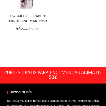
COMPRAR
LY-BAILE U.S. RABBIT
THROBBING MARIPOSA
€
46,11
Iva Inc.
PORTES GRÁTIS PARA ENCOMENDAS ACIMA DE
50€
RedSpirit Info
Na RedSpirit, acreditamos que a sensualidade é uma expressão única
de liberdade e auto conhecimento. A nossa loja oferece uma seleção