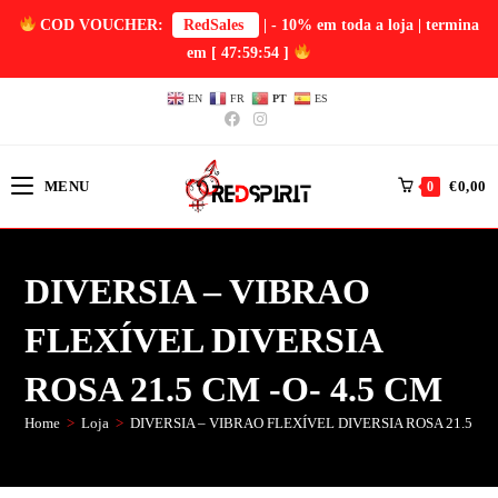
COD VOUCHER:
RedSales
| - 10% em toda a loja | termina
em
[ 47:59:54 ]
EN
FR
PT
ES
MENU
€
0,00
0
DIVERSIA – VIBRAO
FLEXÍVEL DIVERSIA
ROSA 21.5 CM -O- 4.5 CM
Home
>
Loja
>
DIVERSIA – VIBRAO FLEXÍVEL DIVERSIA ROSA 21.5 CM 