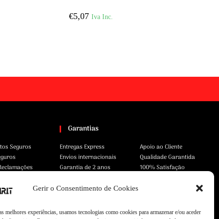
€
5,07
Iva Inc.
Garantias
tos Seguros
Entregas Express
Apoio ao Cliente
eguros
Envios internacionais
Qualidade Garantida
 Reclamações
Garantia de 2 anos
100% Satisfação
Gerir o Consentimento de Cookies
 as melhores experiências, usamos tecnologias como cookies para armazenar e/ou aceder