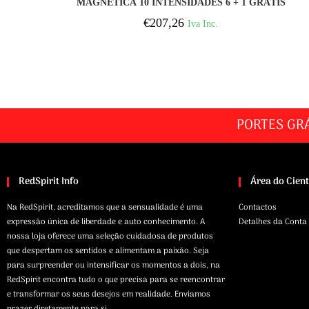
MAGNÉTICA 10 INTENSIDADES 6 + 1 GRÁTIS
€
207,26
Iva Inc.
PORTES GR
RedSpirit Info
Área do Cien
Na RedSpirit, acreditamos que a sensualidade é uma
Contactos
expressão única de liberdade e auto conhecimento. A
Detalhes da Conta
nossa loja oferece uma seleção cuidadosa de produtos
que despertam os sentidos e alimentam a paixão. Seja
para surpreender ou intensificar os momentos a dois, na
RedSpirit encontra tudo o que precisa para se reencontrar
e transformar os seus desejos em realidade. Enviamos
prazer diretamente para si.