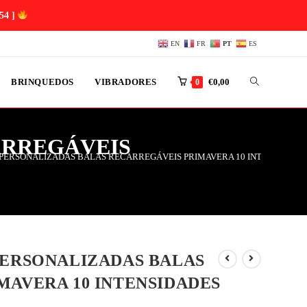
53 ]
EN
FR
PT
ES
BRINQUEDOS
VIBRADORES
€
0,00
0
ARREGÁVEIS
PERSONALIZADAS BALAS RECARREGÁVEIS PRIMAVERA 10 INTENSIDADE
PERSONALIZADAS BALAS
MAVERA 10 INTENSIDADES