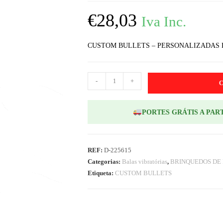
€
28,03
Iva Inc.
CUSTOM BULLETS – PERSONALIZADAS 
-
+
PORTES GRÁTIS A PART
REF:
D-225615
Categorias:
Balas vibratórias
,
BRINQUEDOS DE
Etiqueta:
CUSTOM BULLETS