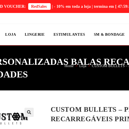
D VOUCHER:
RedSales
| - 10% em toda a loja | termina em
[ 47:59:
LOJA
LINGERIE
ESTIMULANTES
SM & BONDAGE
RSONALIZADAS BALAS REC
Home
>
Loja
>
CUSTOM BULLETS – 
IDADES
CUSTOM BULLETS – 
RECARREGÁVEIS PRI