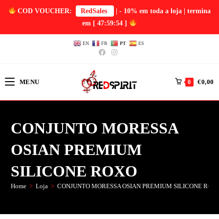
COD VOUCHER:
RedSales
| - 10% em toda a loja | termina
em
[ 47:59:54 ]
EN
FR
PT
ES
MENU
€
0,00
0
CONJUNTO MORESSA
OSIAN PREMIUM
SILICONE ROXO
Home
>
Loja
>
CONJUNTO MORESSA OSIAN PREMIUM SILICONE ROX