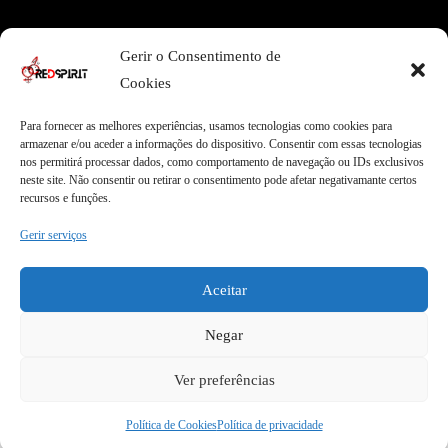
Área Legal
Gerir o Consentimento de
Termos e Condições
Pagamentos Seguros
Cookies
Privacidade
Envios Seguros
Cookies
Livro de Reclamações
Para fornecer as melhores experiências, usamos tecnologias como cookies para
armazenar e/ou aceder a informações do dispositivo. Consentir com essas tecnologias
nos permitirá processar dados, como comportamento de navegação ou IDs exclusivos
neste site. Não consentir ou retirar o consentimento pode afetar negativamante certos
Garantias
recursos e funções.
Entregas Express
Apoio ao Cliente
Gerir serviços
Envios internacionais
Qualidade Garantida
Garantia de 2 anos
100% Satisfação
Aceitar
Negar
Ver preferências
COPYRIGHT © 2026 REDSPIRIT | DESIGN BY
MYWEBSITE
Política de Cookies
Política de privacidade