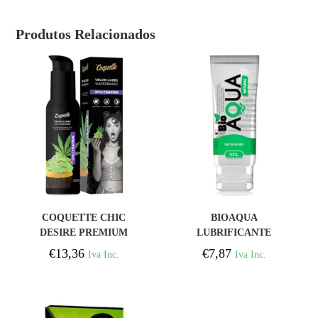
Produtos Relacionados
COMPRAR
COMPRAR
COQUETTE CHIC
BIOAQUA
DESIRE PREMIUM
LUBRIFICANTE
EXPERIENCE 100ML
INGREDIENTES
€
13,36
€
7,87
Iva Inc.
Iva Inc.
VEGAN LUBES SPACE
NATURAIS À BASE DE
SATIVA
ÁGUA 50 ML