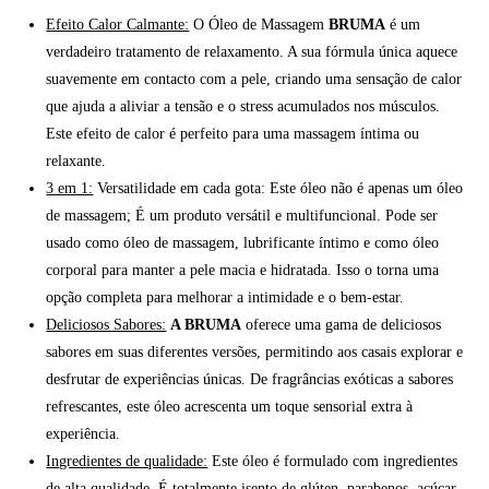
Efeito Calor Calmante:
O Óleo de Massagem
BRUMA
é um
verdadeiro tratamento de relaxamento. A sua fórmula única aquece
suavemente em contacto com a pele, criando uma sensação de calor
que ajuda a aliviar a tensão e o stress acumulados nos músculos.
Este efeito de calor é perfeito para uma massagem íntima ou
relaxante.
3 em 1:
Versatilidade em cada gota: Este óleo não é apenas um óleo
de massagem; É um produto versátil e multifuncional. Pode ser
usado como óleo de massagem, lubrificante íntimo e como óleo
corporal para manter a pele macia e hidratada. Isso o torna uma
opção completa para melhorar a intimidade e o bem-estar.
Deliciosos Sabores:
A BRUMA
oferece uma gama de deliciosos
sabores em suas diferentes versões, permitindo aos casais explorar e
desfrutar de experiências únicas. De fragrâncias exóticas a sabores
refrescantes, este óleo acrescenta um toque sensorial extra à
experiência.
Ingredientes de qualidade:
Este óleo é formulado com ingredientes
de alta qualidade. É totalmente isento de glúten, parabenos, açúcar