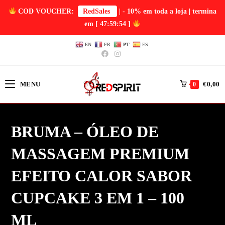
COD VOUCHER:
RedSales
| - 10% em toda a loja | termina
em
[ 47:59:54 ]
EN
FR
PT
ES
MENU
€
0,00
0
BRUMA – ÓLEO DE
MASSAGEM PREMIUM
EFEITO CALOR SABOR
CUPCAKE 3 EM 1 – 100
ML