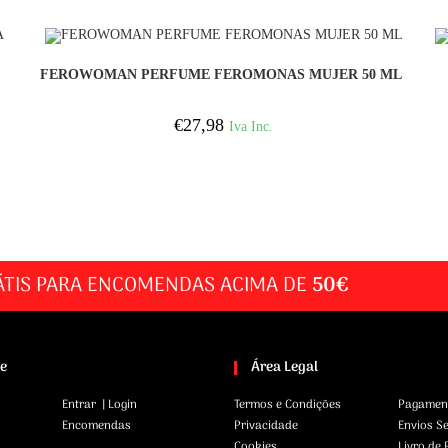
COMPRAR
FEROWOMAN PERFUME FEROMONAS MUJER 50 ML
€
27,98
Iva Inc.
ÁTIS PARA ENCOMENDAS ACIMA DE
50€
te
Área Legal
Entrar | Login
Termos e Condições
Pagamen
Encomendas
Privacidade
Envios S
Cookies
Livro de