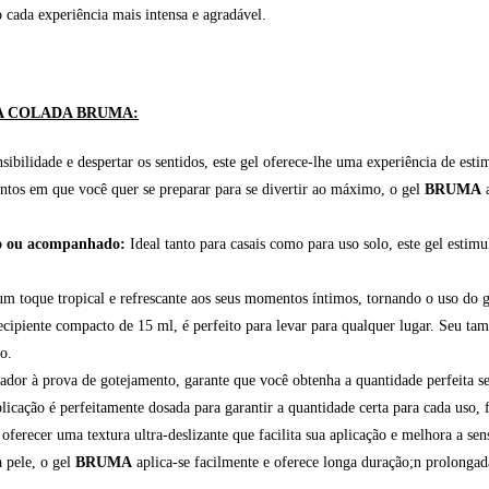
cada experiência mais intensa e agradável.
A COLADA BRUMA:
bilidade e despertar os sentidos, este gel oferece-lhe uma experiência de estim
tos em que você quer se preparar para se divertir ao máximo, o gel
BRUMA
a
nho ou acompanhado:
Ideal tanto para casais como para uso solo, este gel estimu
 um toque tropical e refrescante aos seus momentos íntimos, tornando o uso do 
piente compacto de 15 ml, é perfeito para levar para qualquer lugar. Seu tam
o.
or à prova de gotejamento, garante que você obtenha a quantidade perfeita s
icação é perfeitamente dosada para garantir a quantidade certa para cada uso,
ferecer uma textura ultra-deslizante que facilita sua aplicação e melhora a sen
a pele, o gel
BRUMA
aplica-se facilmente e oferece longa duração;n prolonga