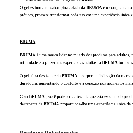
a necessidade de reaplicações constantes.
O gel estimulante sabor pina colada
da BRUMA
é o complemento p
práticas, promete transformar cada uso em uma experiência única e
BRUMA
BRUMA
é uma marca líder no mundo dos produtos para adultos, re
intimidade e o prazer nas experiências adultas,
a BRUMA
tornou-s
O gel ultra deslizante da
BRUMA
incorpora a dedicação da marca 
duradoura, aumentando o conforto e a conexão nos momentos mais
Com
BRUMA
, você pode ter certeza de que está escolhendo produt
derrapante da
BRUMA
proporciona-lhe uma experiência única de 
Produtos Relacionados