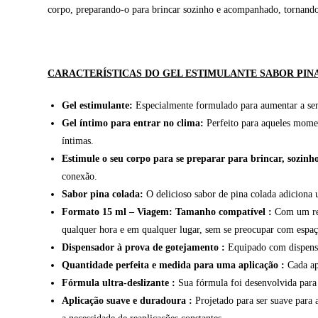
corpo, preparando-o para brincar sozinho e acompanhado, tornando 
CARACTERÍSTICAS DO GEL ESTIMULANTE SABOR PIN
Gel estimulante:
Especialmente formulado para aumentar a sensi
Gel íntimo para entrar no clima:
Perfeito para aqueles momen
íntimas.
Estimule o seu corpo para se preparar para brincar, sozi
conexão.
Sabor pina colada:
O delicioso sabor de pina colada adiciona
Formato 15 ml – Viagem: Tamanho compatível
:
Com um reci
qualquer hora e em qualquer lugar, sem se preocupar com espaç
Dispensador à prova de gotejamento
:
Equipado com dispensad
Quantidade perfeita e medida para uma aplicação
:
Cada apl
Fórmula ultra-deslizante
:
Sua fórmula foi desenvolvida para o
Aplicação suave e duradoura
:
Projetado para ser suave para 