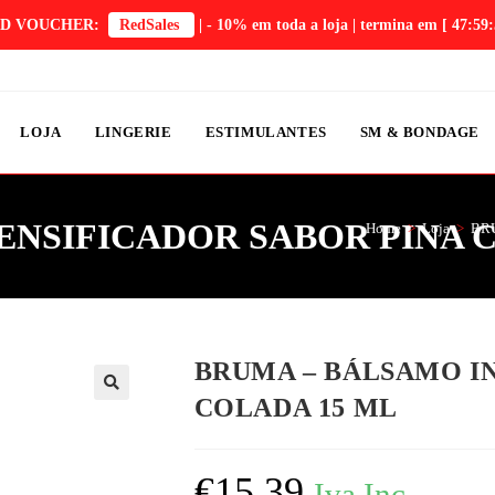
D VOUCHER:
RedSales
| - 10% em toda a loja | termina em
[ 47:59:
LOJA
LINGERIE
ESTIMULANTES
SM & BONDAGE
ENSIFICADOR SABOR PINA 
Home
>
Loja
>
BR
BRUMA – BÁLSAMO I
COLADA 15 ML
€
15,39
Iva Inc.