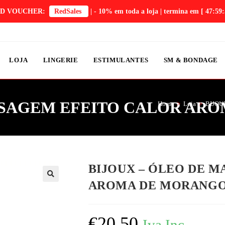
D VOUCHER:
RedSales
| - 10% em toda a loja | termina em
[ 47:59:
LOJA
LINGERIE
ESTIMULANTES
SM & BONDAGE
ASSAGEM EFEITO CALOR AR
Home
>
Loja
>
BIJOU
BIJOUX – ÓLEO DE 
AROMA DE MORANG
€
20,50
Iva Inc.