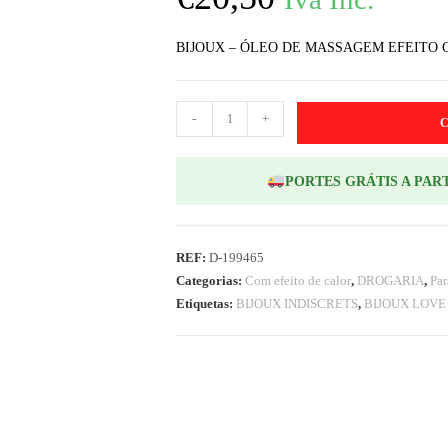
BIJOUX – ÓLEO DE MASSAGEM EFEITO
-
+
PORTES GRÁTIS A PART
REF:
D-199465
Categorias:
Com efeito de calor
,
DROGARIA
,
Par
Etiquetas:
BIJOUX INDISCRETS
,
BIJOUX LOVE