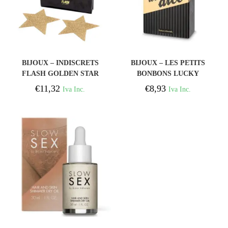
COMPRAR
COMPRAR
BIJOUX – INDISCRETS
BIJOUX – LES PETITS
FLASH GOLDEN STAR
BONBONS LUCKY
NIPPLE COVERS
DADOS OF LOVE
€
11,32
€
8,93
Iva Inc.
Iva Inc.
ES/EN/FR
COMPRAR