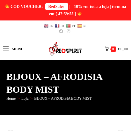
COD VOUCHER:
RedSales
| - 10% em toda a loja | termina
em
[ 47:59:54 ]
EN
FR
PT
ES
MENU
€
0,00
0
BIJOUX – AFRODISIA
BODY MIST
Home
>
Loja
>
BIJOUX – AFRODISIA BODY MIST