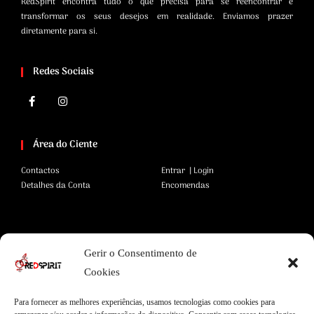
RedSpirit encontra tudo o que precisa para se reencontrar e
transformar os seus desejos em realidade. Enviamos prazer
diretamente para si.
Redes Sociais
Área do Ciente
Contactos
Entrar | Login
Detalhes da Conta
Encomendas
Área Legal
Gerir o Consentimento de
Termos e Condições
Pagamentos Seguros
Cookies
Privacidade
Envios Seguros
Cookies
Livro de Reclamações
Para fornecer as melhores experiências, usamos tecnologias como cookies para