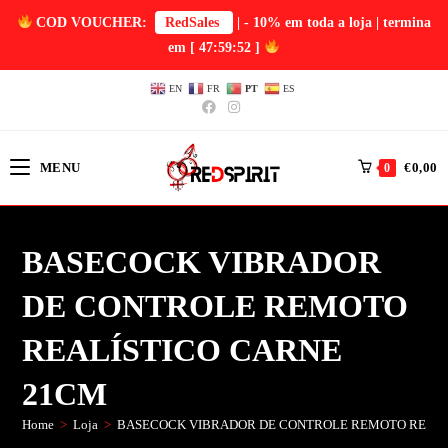
COD VOUCHER:
RedSales
| - 10% em toda a loja | termina
em
[ 47:59:52 ]
EN
FR
PT
ES
MENU
€
0,00
0
BASECOCK VIBRADOR
DE CONTROLE REMOTO
REALÍSTICO CARNE
21CM
Home
>
Loja
>
BASECOCK VIBRADOR DE CONTROLE REMOTO REALÍ