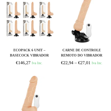
COMPRAR
COMPRAR
ECOPACK 6 UNIT –
CARNE DE CONTROLE
BASECOCK VIBRADOR
REMOTO DO VIBRADOR
REALÍSTICO 2-1
REALÍSTICO BASECOCK
€
146,27
€
22,94
–
€
27,01
Iva Inc.
Iva Inc.
NATURAL 18.5 CM -O- 4
19,5 CM
CM