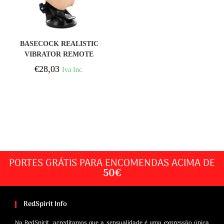
COMPRAR
BASECOCK REALISTIC
VIBRATOR REMOTE
CONTROL NATURAL
€
28,03
Iva Inc.
19.5 CM
PORTES GRÁTIS PARA ENCOMENDAS ACIMA DE
50€
RedSpirit Info
Na RedSpirit, acreditamos que a sensualidade é uma expressão única