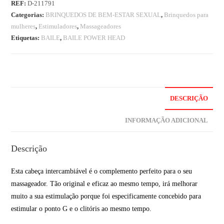
REF:
D-211791
Categorias:
BRINQUEDOS DE BEM-ESTAR SEXUAL
,
Brinquedos para
mulheres
,
Estimuladores
,
Massageadores
Etiquetas:
BAILE
,
BAILE POWER HEAD
DESCRIÇÃO
INFORMAÇÃO ADICIONAL
Descrição
Esta cabeça intercambiável é o complemento perfeito para o seu
massageador. Tão original e eficaz ao mesmo tempo, irá melhorar
muito a sua estimulação porque foi especificamente concebido para
estimular o ponto G e o clitóris ao mesmo tempo.