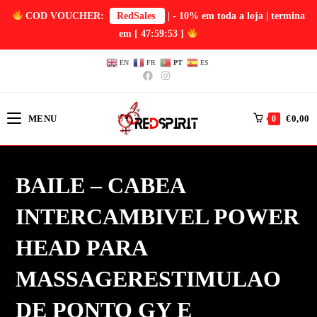
COD VOUCHER:
RedSales
| - 10% em toda a loja | termina
em
[ 47:59:53 ]
EN
FR
PT
ES
MENU
€
0,00
0
BAILE – CABEA
INTERCAMBIVEL POWER
HEAD PARA
MASSAGERESTIMULAO
DE PONTO GY E