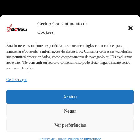
Área Legal
Gerir o Consentimento de
Termos e Condições
Pagamentos Seguros
Cookies
Privacidade
Envios Seguros
Cookies
Livro de Reclamações
Para fornecer as melhores experiências, usamos tecnologias como cookies para
armazenar e/ou aceder a informações do dispositivo. Consentir com essas tecnologias
nos permitirá processar dados, como comportamento de navegação ou IDs exclusivos
neste site. Não consentir ou retirar o consentimento pode afetar negativamante certos
Garantias
recursos e funções.
Entregas Express
Apoio ao Cliente
Gerir serviços
Envios internacionais
Qualidade Garantida
Garantia de 2 anos
100% Satisfação
Aceitar
Negar
Ver preferências
COPYRIGHT © 2026 REDSPIRIT | DESIGN BY
MYWEBSITE
Política de Cookies
Política de privacidade