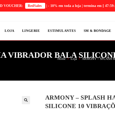
D VOUCHER:
RedSales
| - 10% em toda a loja | termina em
[ 47:59:
LOJA
LINGERIE
ESTIMULANTES
SM & BONDAGE
 VIBRADOR BALA SILICONE 
Home
>
Loja
>
ARMONY – SPLASH H
ARMONY – SPLASH H
SILICONE 10 VIBRAÇÕ