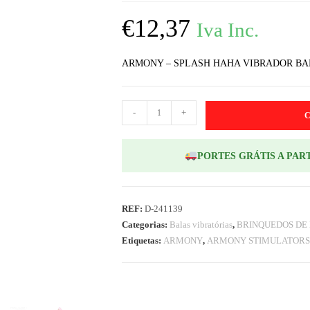
€
12,37
Iva Inc.
ARMONY – SPLASH HAHA VIBRADOR BALA
-
+
PORTES GRÁTIS A PART
REF:
D-241139
Categorias:
Balas vibratórias
,
BRINQUEDOS DE
Etiquetas:
ARMONY
,
ARMONY STIMULATORS