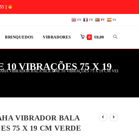
54 ]
EN
FR
PT
ES
BRINQUEDOS
VIBRADORES
€
0,00
0
10 VIBRAÇÕES 75 X 19
AHA VIBRADOR BALA SILICONE 10 VIBRAÇÕES 75 X 19 CM VERDE
AHA VIBRADOR BALA
ES 75 X 19 CM VERDE