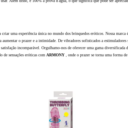
de usar. Além disso, é 100% à prova d'água, o que significa que pode ser aprec
 criar uma experiência única no mundo dos brinquedos eróticos. Nossa marca é 
 aumentar o prazer e a intimidade. De vibradores sofisticados a estimuladores
satisfação incomparável. Orgulhamo-nos de oferecer uma gama diversificada d
do de sensações eróticas com
ARMONY
, onde o prazer se torna uma forma de 