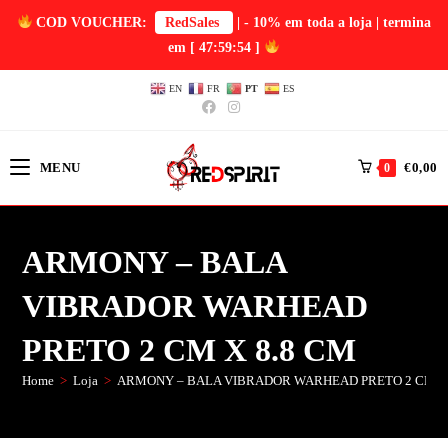
COD VOUCHER:
RedSales
| - 10% em toda a loja | termina
em
[ 47:59:53 ]
EN
FR
PT
ES
MENU
€
0,00
0
ARMONY – BALA
VIBRADOR WARHEAD
PRETO 2 CM X 8.8 CM
Home
>
Loja
>
ARMONY – BALA VIBRADOR WARHEAD PRETO 2 CM x 