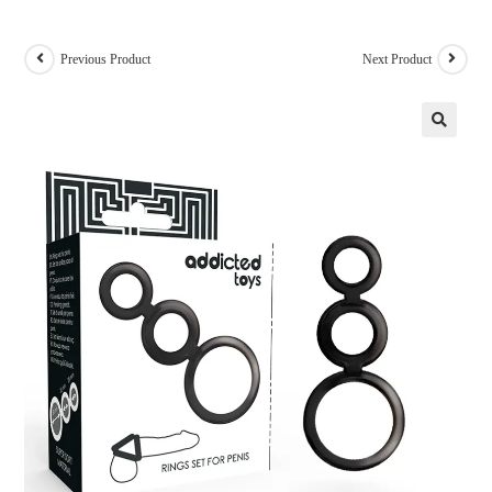
Previous Product
Next Product