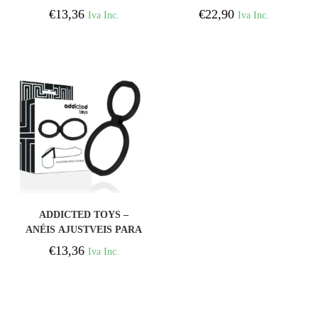
DE GALO 4 PEAS
BRINQUEDOS VICIADOS
€
13,36
€
22,90
Iva Inc.
Iva Inc.
COM ANEL DE PÊNIS
COMPRAR
ADDICTED TOYS –
ANÉIS AJUSTVEIS PARA
PÉNIS
€
13,36
Iva Inc.