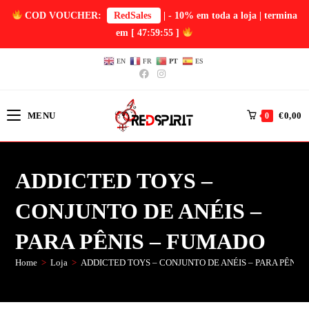
COD VOUCHER:
RedSales
| - 10% em toda a loja | termina
em
[ 47:59:54 ]
EN
FR
PT
ES
MENU
€
0,00
0
ADDICTED TOYS –
CONJUNTO DE ANÉIS –
PARA PÊNIS – FUMADO
Home
>
Loja
>
ADDICTED TOYS – CONJUNTO DE ANÉIS – PARA PÊNIS