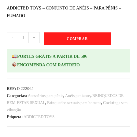
ADDICTED TOYS – CONJUNTO DE ANÉIS – PARA PÊNIS –
FUMADO
-
+
COMPRAR
PORTES GRÁTIS A PARTIR DE 50€
ENCOMENDA COM RASTREIO
REF:
D-222065
Categorias:
Acessórios para pênis
,
Anéis penianos
,
BRINQUEDOS DE
BEM-ESTAR SEXUAL
,
Brinquedos sexuais para homens
,
Cockrings sem
vibração
Etiqueta:
ADDICTED TOYS