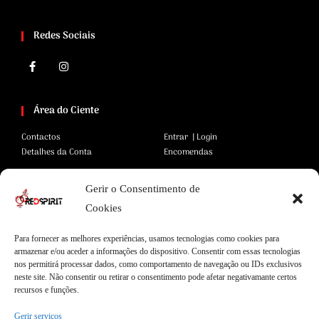
Redes Sociais
Área do Ciente
Contactos
Entrar | Login
Detalhes da Conta
Encomendas
Gerir o Consentimento de
Área Legal
Cookies
Termos e Condições
Pagamentos Seguros
Para fornecer as melhores experiências, usamos tecnologias como cookies para
Privacidade
Envios Seguros
armazenar e/ou aceder a informações do dispositivo. Consentir com essas tecnologias
Cookies
Livro de Reclamações
nos permitirá processar dados, como comportamento de navegação ou IDs exclusivos
neste site. Não consentir ou retirar o consentimento pode afetar negativamante certos
recursos e funções.
Gerir serviços