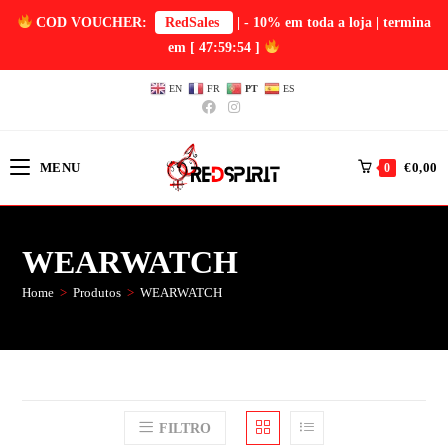
COD VOUCHER:
RedSales
| - 10% em toda a loja | termina
em
[ 47:59:54 ]
EN
FR
PT
ES
MENU
€
0,00
0
WEARWATCH
Home
>
Produtos
>
WEARWATCH
FILTRO