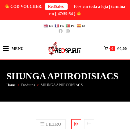
COD VOUCHER:
RedSales
| - 10% em toda a loja | termina
em
[ 47:59:54 ]
EN
FR
PT
ES
MENU
€
0,00
0
SHUNGA APHRODISIACS
Home
>
Produtos
>
SHUNGA APHRODISIACS
FILTRO