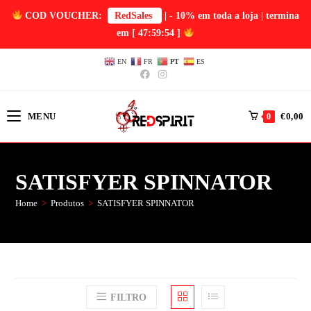
COD VOUCHER:
RedSales
| - 10% em toda a loja | termina
em
[ 47:59:54 ]
EN
FR
PT
ES
MENU
€
0,00
0
SATISFYER SPINNATOR
Home
>
Produtos
>
SATISFYER SPINNATOR
FILTRO