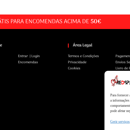
ÁTIS PARA ENCOMENDAS ACIMA DE
50€
te
Área Legal
Entrar | Login
Termos e Condições
Pagamen
Encomendas
Privacidade
Envios S
Cookies
Livro de
Para fornecer
a informações 
comportamento
pode afetar ne
Gerir serviços