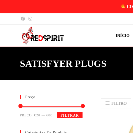
CO
INÍCIO
SATISFYER PLUGS
Preço
FILTRO
PREÇO:
€20
—
€80
FILTRAR
Categorias De Produto