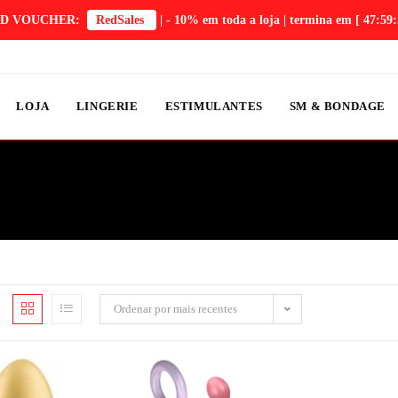
D VOUCHER:
RedSales
| - 10% em toda a loja | termina em
[ 47:59:
LOJA
LINGERIE
ESTIMULANTES
SM & BONDAGE
Ordenar por mais recentes