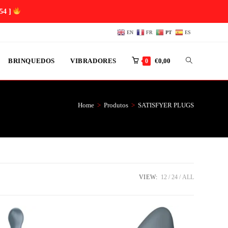
53 ]
EN
FR
PT
ES
BRINQUEDOS
VIBRADORES
€
0,00
0
Home
>
Produtos
>
SATISFYER PLUGS
VIEW:
12
24
ALL