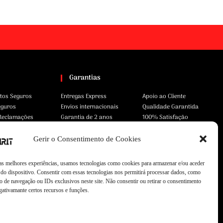
Garantias
tos Seguros
Entregas Express
Apoio ao Cliente
eguros
Envios internacionais
Qualidade Garantida
 Reclamações
Garantia de 2 anos
100% Satisfação
Gerir o Consentimento de Cookies
 as melhores experiências, usamos tecnologias como cookies para armazenar e/ou aceder
do dispositivo. Consentir com essas tecnologias nos permitirá processar dados, como
 de navegação ou IDs exclusivos neste site. Não consentir ou retirar o consentimento
gativamante certos recursos e funções.