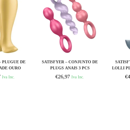
PRAR
COMPRAR
– PLUGUE DE
SATISFYER – CONJUNTO DE
SATISF
DADE OURO
PLUGS ANAIS 3 PCS
LOLLI P
TRICOLOR
7
€
26,97
€
4
Iva Inc.
Iva Inc.