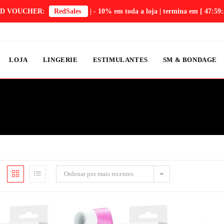
D VOUCHER:
RedSales
| - 10% em toda a loja | termina em
[ 47:59:
LOJA
LINGERIE
ESTIMULANTES
SM & BONDAGE
Ordenar por mais recentes