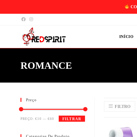
CO
INÍCIO
ROMANCE
Preço
FILTRO
PREÇO:
€10
—
€60
FILTRAR
Categorias De Produto