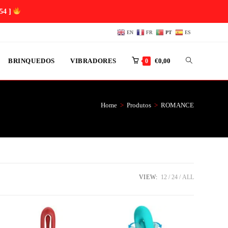
53 ]
EN
FR
PT
ES
BRINQUEDOS
VIBRADORES
€
0,00
0
Home
>
Produtos
>
ROMANCE
VIEW:
12
24
ALL