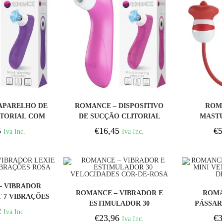
PRAR
COMPRAR
APARELHO DE
ROMANCE – DISPOSITIVO
ROM
ITORIAL COM
DE SUCÇÃO CLITORIAL
MAST
OGIA DE
COM TECNOLOGIA DE
5
€
16,45
€
5
Iva Inc.
Iva Inc.
ÃO ROXO
PULSAÇÃO ROSA
PRAR
– VIBRADOR
COMPRAR
ROMANCE – VIBRADOR E
ROMA
T 7 VIBRAÇÕES
ESTIMULADOR 30
PÁSSAR
OSA
2
Iva Inc.
VELOCIDADES COR-DE-
COM FUN
€
23,96
€
3
Iva Inc.