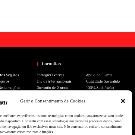
Garantias
tos Seguros
Entregas Express
Apoio ao Cliente
eguros
Envios internacionais
Qualidade Garantida
 Reclamações
Garantia de 2 anos
100% Satisfação
Gerir o Consentimento de Cookies
 as melhores experiências, usamos tecnologias como cookies para armazenar e/ou aceder
do dispositivo. Consentir com essas tecnologias nos permitirá processar dados, como
 de navegação ou IDs exclusivos neste site. Não consentir ou retirar o consentimento
gativamante certos recursos e funções.