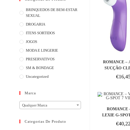
BRINQUEDOS DE BEM-ESTAR
SEXUAL
DROGARIA
ITENS SORTIDOS
JOGOS
MODA E LINGERIE
COM
PRESERVATIVOS
ROMANCE – 
SM & BONDAGE
SUCÇÃO CL
TECNOL
€
16,4
Uncategorized
PULSAÇ
Marca
Qualquer Marca
COM
ROMANCE 
LEXIE G-SPO
R
Categorias De Produto
€
40,2