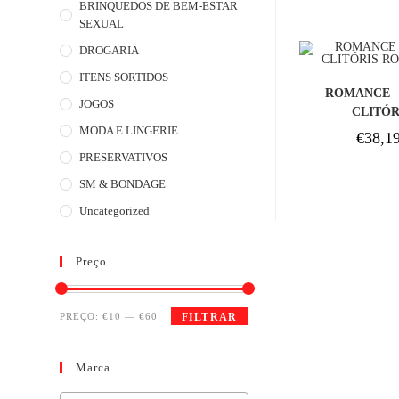
BRINQUEDOS DE BEM-ESTAR
SEXUAL
DROGARIA
ITENS SORTIDOS
COM
ROMANCE –
JOGOS
CLITÓR
ESME
MODA E LINGERIE
€
38,1
PRESERVATIVOS
SM & BONDAGE
Uncategorized
Preço
PREÇO:
€10
—
€60
FILTRAR
Marca