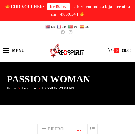
COD VOUCHER:
RedSales
| - 10% em toda a loja | termina
em
[ 47:59:54 ]
EN
FR
PT
ES
MENU
€
0,00
0
PASSION WOMAN
Home
>
Produtos
>
PASSION WOMAN
FILTRO