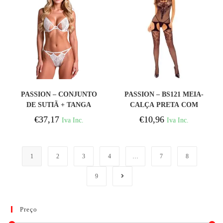
COMPRAR
COMPRAR
PASSION – CONJUNTO
PASSION – BS121 MEIA-
DE SUTIÃ + TANGA
CALÇA PRETA COM
RESILQUE BRANCO P/M
EFEITO DE LIGA
€
37,17
€
10,96
Iva Inc.
Iva Inc.
1
2
3
4
…
7
8
9
Preço