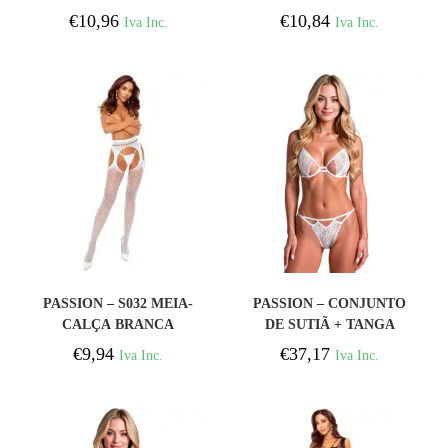
PRETO TAMANHO
€
10,96
€
10,84
Iva Inc.
Iva Inc.
ÚNICO
COMPRAR
COMPRAR
PASSION – S032 MEIA-
PASSION – CONJUNTO
CALÇA BRANCA
DE SUTIÃ + TANGA
ABERTA TAMANHO
RESILQUE BRANCO
€
9,94
€
37,17
Iva Inc.
Iva Inc.
ÚNICO
L/XL