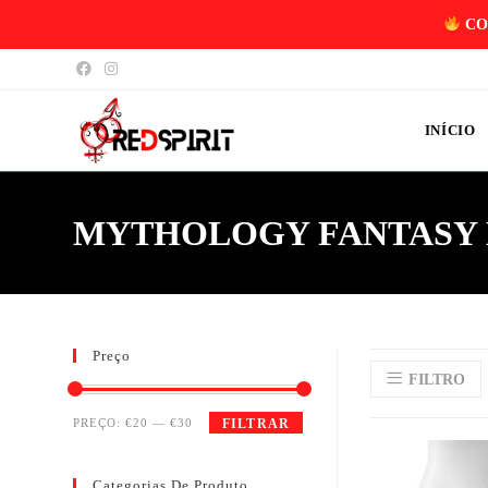
CO
INÍCIO
MYTHOLOGY FANTASY
Preço
FILTRO
PREÇO:
€20
—
€30
FILTRAR
Categorias De Produto