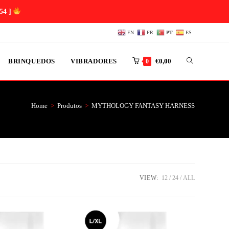
53 ]
EN
FR
PT
ES
BRINQUEDOS
VIBRADORES
€
0,00
0
Home
>
Produtos
>
MYTHOLOGY FANTASY HARNESS
VIEW:
12
24
ALL