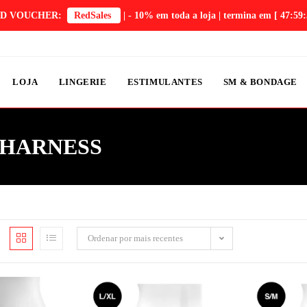
D VOUCHER:
RedSales
| - 10% em toda a loja | termina em
[ 47:59:
LOJA
LINGERIE
ESTIMULANTES
SM & BONDAGE
 HARNESS
Ordenar por mais recentes