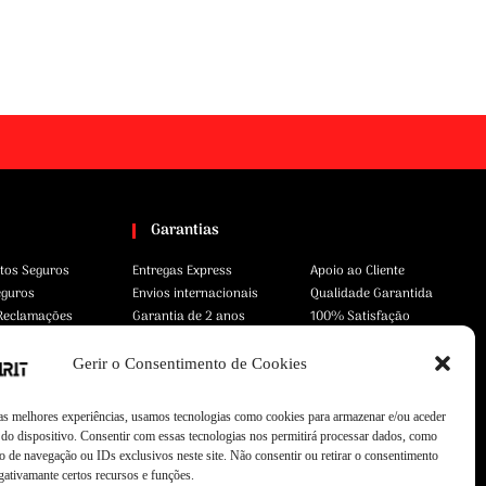
Garantias
tos Seguros
Entregas Express
Apoio ao Cliente
eguros
Envios internacionais
Qualidade Garantida
 Reclamações
Garantia de 2 anos
100% Satisfação
Gerir o Consentimento de Cookies
 as melhores experiências, usamos tecnologias como cookies para armazenar e/ou aceder
do dispositivo. Consentir com essas tecnologias nos permitirá processar dados, como
 de navegação ou IDs exclusivos neste site. Não consentir ou retirar o consentimento
gativamante certos recursos e funções.