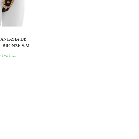
PRAR
FANTASIA DE
– BRONZE S/M
3
Iva Inc.