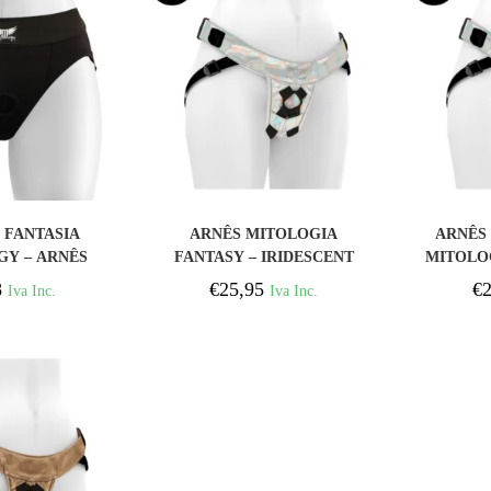
PRAR
COMPRAR
 FANTASIA
ARNÊS MITOLOGIA
ARNÊS 
Y – ARNÊS
FANTASY – IRIDESCENT
MITOLOG
LÁSTICOS
L/XL
8
€
25,95
€
2
Iva Inc.
Iva Inc.
O ÚNICO