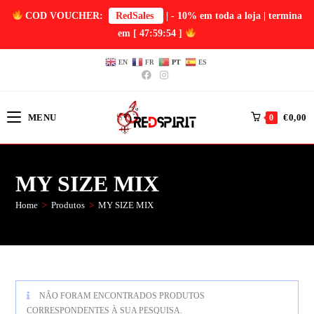
COD VOUCHER:
RedSales
| - 10% em toda a loja | termina
em
[ 47:59:54 ]
EN
FR
PT
ES
MENU
€
0,00
0
MY SIZE MIX
Home
>
Produtos
>
MY SIZE MIX
NÃO FORAM ENCONTRADOS PRODUTOS
CORRESPONDENTES À SUA PESQUISA.