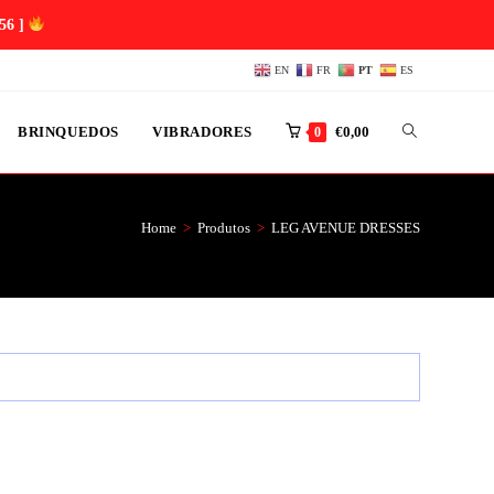
55 ]
EN
FR
PT
ES
BRINQUEDOS
VIBRADORES
€
0,00
0
Home
>
Produtos
>
LEG AVENUE DRESSES