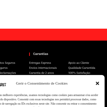
Garantias
tos Seguros
Entregas Express
Apoio ao Cliente
eguros
Envios internacionais
Qualidade Garantida
 Reclamações
Garantia de 2 anos
100% Satisfação
Gerir o Consentimento de Cookies
 as melhores experiências, usamos tecnologias como cookies para armazenar e/ou aceder
do dispositivo. Consentir com essas tecnologias nos permitirá processar dados, como
 de navegação ou IDs exclusivos neste site. Não consentir ou retirar o consentimento