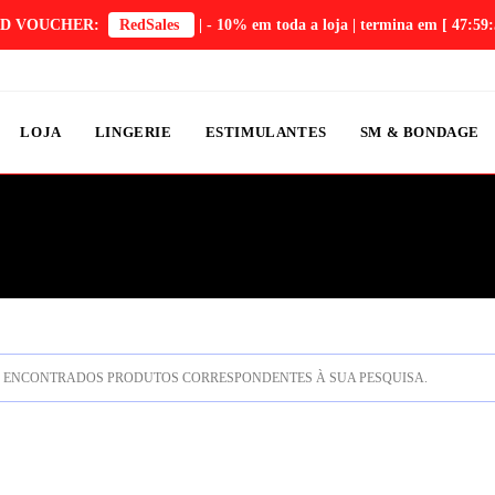
D VOUCHER:
RedSales
| - 10% em toda a loja | termina em
[ 47:59:
LOJA
LINGERIE
ESTIMULANTES
SM & BONDAGE
ENCONTRADOS PRODUTOS CORRESPONDENTES À SUA PESQUISA.