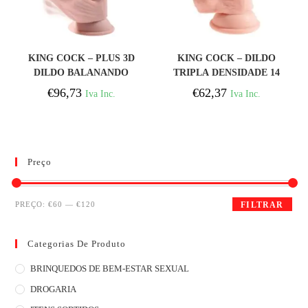
COMPRAR
COMPRAR
KING COCK – PLUS 3D
KING COCK – DILDO
DILDO BALANANDO
TRIPLA DENSIDADE 14
BOLAS 24.5 CM PELE
CM
€
96,73
€
62,37
Iva Inc.
Iva Inc.
CLARA
Preço
PREÇO:
€60
—
€120
FILTRAR
Categorias De Produto
BRINQUEDOS DE BEM-ESTAR SEXUAL
DROGARIA