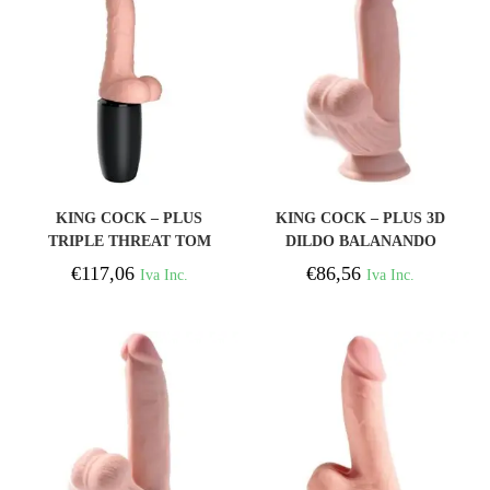
COMPRAR
COMPRAR
KING COCK – PLUS
KING COCK – PLUS 3D
TRIPLE THREAT TOM
DILDO BALANANDO
DE PELE CLARO
BOLAS 15.2 CM PELE
€
117,06
€
86,56
Iva Inc.
Iva Inc.
CLARA