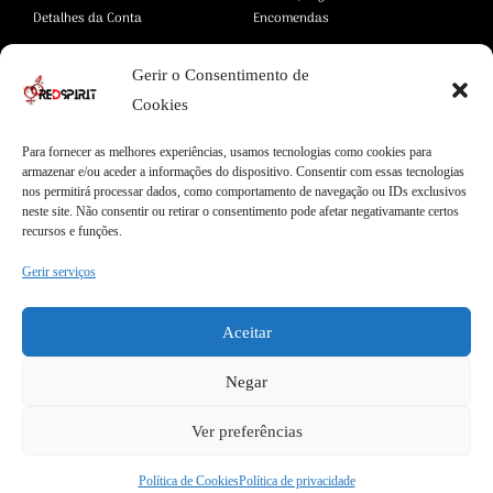
Detalhes da Conta
Encomendas
Gerir o Consentimento de
Área Legal
Cookies
Termos e Condições
Pagamentos Seguros
Para fornecer as melhores experiências, usamos tecnologias como cookies para
Privacidade
Envios Seguros
armazenar e/ou aceder a informações do dispositivo. Consentir com essas tecnologias
Cookies
Livro de Reclamações
nos permitirá processar dados, como comportamento de navegação ou IDs exclusivos
neste site. Não consentir ou retirar o consentimento pode afetar negativamante certos
recursos e funções.
Gerir serviços
Garantias
Entregas Express
Apoio ao Cliente
Aceitar
Envios internacionais
Qualidade Garantida
Garantia de 2 anos
100% Satisfação
Negar
Ver preferências
Política de Cookies
Política de privacidade
COPYRIGHT © 2026 REDSPIRIT | DESIGN BY
MYWEBSITE