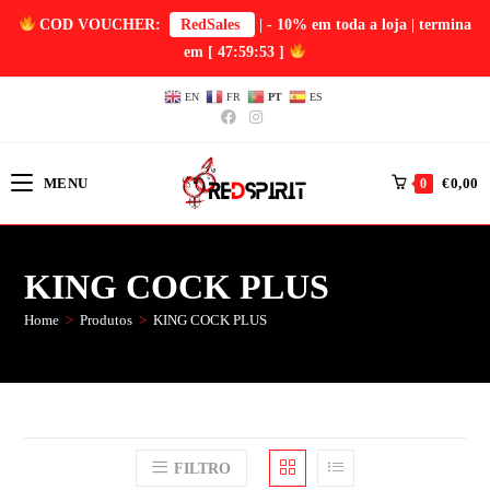
COD VOUCHER:
RedSales
| - 10% em toda a loja | termina
em
[ 47:59:53 ]
EN
FR
PT
ES
MENU
€
0,00
0
KING COCK PLUS
Home
>
Produtos
>
KING COCK PLUS
FILTRO