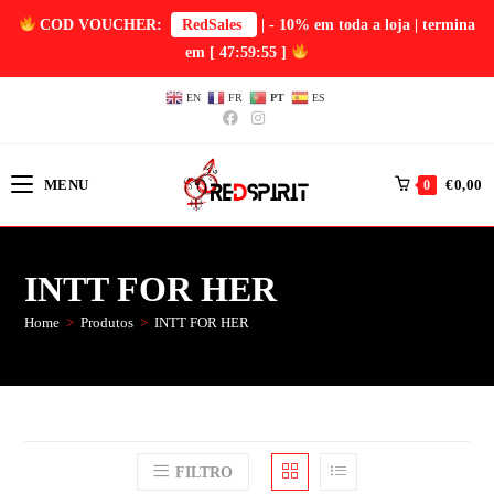
COD VOUCHER:
RedSales
| - 10% em toda a loja | termina
em
[ 47:59:54 ]
EN
FR
PT
ES
MENU
€
0,00
0
INTT FOR HER
Home
>
Produtos
>
INTT FOR HER
FILTRO