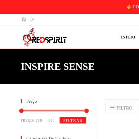
CO
INÍCIO
INSPIRE SENSE
Preço
FILTRO
PREÇO:
€50
—
€60
FILTRAR
Categorias De Produto