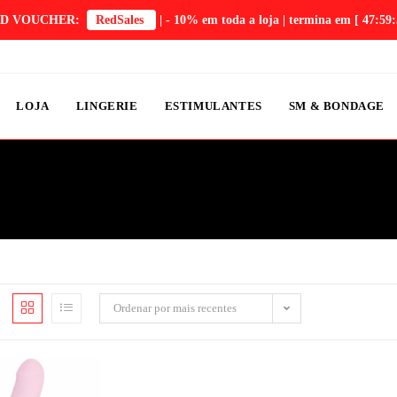
D VOUCHER:
RedSales
| - 10% em toda a loja | termina em
[ 47:59:
LOJA
LINGERIE
ESTIMULANTES
SM & BONDAGE
Ordenar por mais recentes