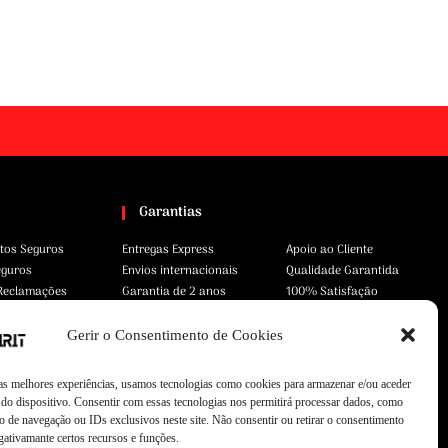
Garantias
tos Seguros
Entregas Express
Apoio ao Cliente
eguros
Envios internacionais
Qualidade Garantida
 Reclamações
Garantia de 2 anos
100% Satisfação
Gerir o Consentimento de Cookies
 as melhores experiências, usamos tecnologias como cookies para armazenar e/ou aceder
do dispositivo. Consentir com essas tecnologias nos permitirá processar dados, como
 de navegação ou IDs exclusivos neste site. Não consentir ou retirar o consentimento
gativamante certos recursos e funções.