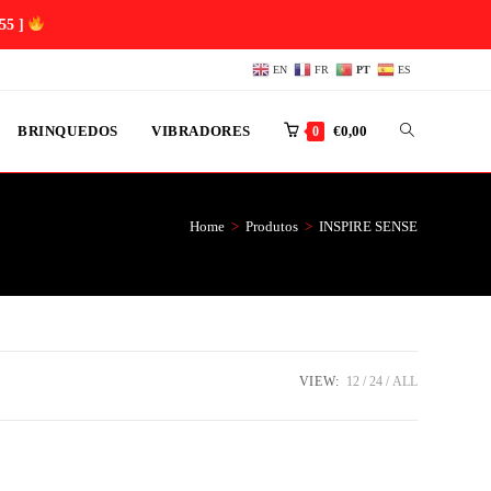
55 ]
EN
FR
PT
ES
BRINQUEDOS
VIBRADORES
€
0,00
0
Home
>
Produtos
>
INSPIRE SENSE
VIEW:
12
24
ALL