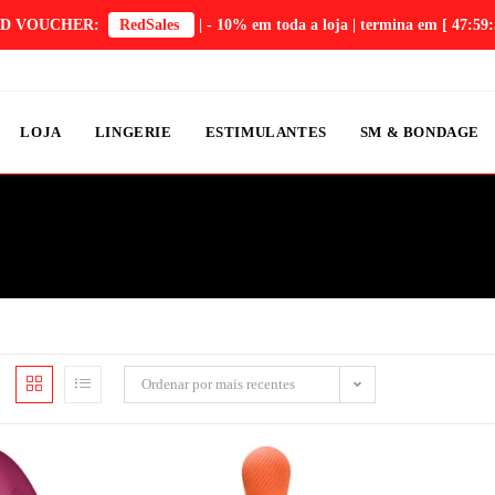
D VOUCHER:
RedSales
| - 10% em toda a loja | termina em
[ 47:59:
LOJA
LINGERIE
ESTIMULANTES
SM & BONDAGE
Ordenar por mais recentes