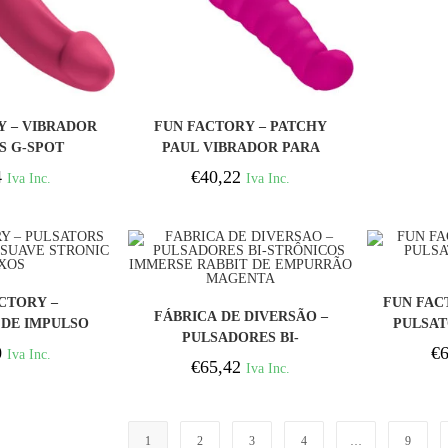
PRAR
COMPRAR
Y – VIBRADOR
FUN FACTORY – PATCHY
S G-SPOT
PAUL VIBRADOR PARA
BOESA
PONTO G MAGENTA
4
€
40,22
Iva Inc.
Iva Inc.
PRAR
CTORY –
FUN FAC
COMPRAR
FÁBRICA DE DIVERSÃO –
 DE IMPULSO
PULSAT
PULSADORES BI-
ONIC ROXOS
0
€
6
Iva Inc.
STRÔNICOS IMMERSE
€
65,42
Iva Inc.
RABBIT DE EMPURRÃO
MAGENTA
1
2
3
4
…
9