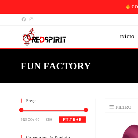
CO
INÍCIO
FUN FACTORY
Preço
FILTRO
PREÇO:
€0
—
€80
FILTRAR
Categorias De Produto