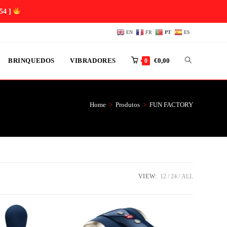
53 ]
EN
FR
PT
ES
BRINQUEDOS
VIBRADORES
€
0,00
0
Home
>
Produtos
>
FUN FACTORY
VIEW:
12
24
ALL