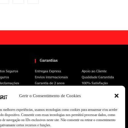
Garantias
tos Seguros
Entregas Express
Apoio ao Cliente
eguros
Envios internacionais
Qualidade Garantida
 Reclamações
Garantia de 2 anos
100% Satisfação
Gerir o Consentimento de Cookies
 as melhores experiências, usamos tecnologias como cookies para armazenar e/ou aceder
do dispositivo. Consentir com essas tecnologias nos permitirá processar dados, como
 de navegação ou IDs exclusivos neste site. Não consentir ou retirar o consentimento
gativamante certos recursos e funções.