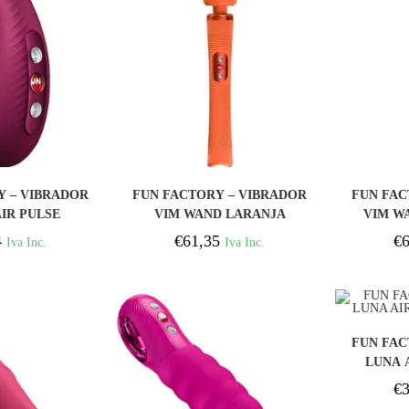
PRAR
COMPRAR
Y – VIBRADOR
FUN FACTORY – VIBRADOR
FUN FAC
AIR PULSE
VIM WAND LARANJA
VIM W
HO VINHO
4
€
61,35
€
6
Iva Inc.
Iva Inc.
FUN FAC
LUNA 
€
3