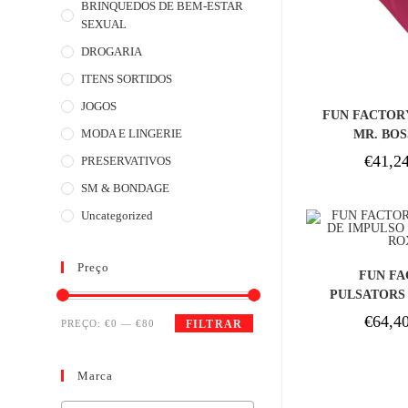
BRINQUEDOS DE BEM-ESTAR
SEXUAL
DROGARIA
ITENS SORTIDOS
COM
JOGOS
FUN FACTOR
MODA E LINGERIE
MR. BOS
FRAM
€
41,2
PRESERVATIVOS
SM & BONDAGE
Uncategorized
COM
Preço
FUN FA
PULSATORS
SUAVE STR
€
64,4
PREÇO:
€0
—
€80
FILTRAR
Marca