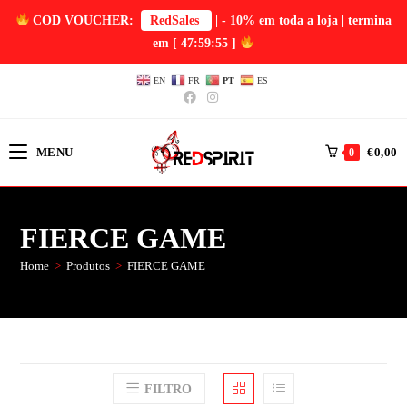
COD VOUCHER:
RedSales
| - 10% em toda a loja | termina
em
[ 47:59:55 ]
EN
FR
PT
ES
MENU
€
0,00
0
FIERCE GAME
Home
>
Produtos
>
FIERCE GAME
FILTRO