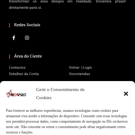
transformar os seus desejos em realidade. Enviamos prazer
diretamente para si.
Redes Sociais
Área do Ciente
Contactos
Entrar | Login
Detalhes da Conta
Encomendas
Gerir o Consentimento de
Área Legal
Cookies
Termos e Condições
Pagamentos Seguros
Para fornecer as melhores experiências, usamos tecnologias como cookies para
Privacidade
Envios Seguros
armazenar e/ou aceder a informações do dispositivo. Consentir com essas tecnologias
Cookies
Livro de Reclamações
nos permitirá processar dados, como comportamento de navegação ou IDs exclusivos
neste site. Não consentir ou retirar o consentimento pode afetar negativamante certos
recursos e funções.