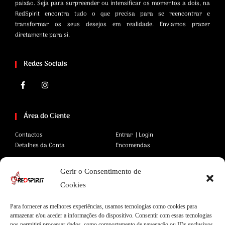
paixão. Seja para surpreender ou intensificar os momentos a dois, na
RedSpirit encontra tudo o que precisa para se reencontrar e
transformar os seus desejos em realidade. Enviamos prazer
diretamente para si.
Redes Sociais
Área do Ciente
Contactos
Entrar | Login
Detalhes da Conta
Encomendas
Gerir o Consentimento de
Área Legal
Cookies
Termos e Condições
Pagamentos Seguros
Para fornecer as melhores experiências, usamos tecnologias como cookies para
Privacidade
Envios Seguros
armazenar e/ou aceder a informações do dispositivo. Consentir com essas tecnologias
Cookies
Livro de Reclamações
nos permitirá processar dados, como comportamento de navegação ou IDs exclusivos