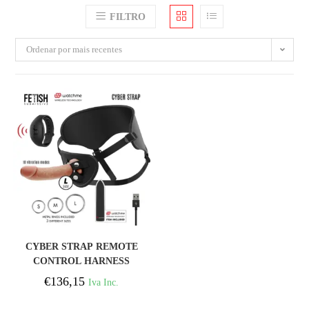
FILTRO
Ordenar por mais recentes
COMPRAR
CYBER STRAP REMOTE
CONTROL HARNESS
AND VIBRATING
€
136,15
Iva Inc.
BULLET WATCME
TECHNOLOGY L