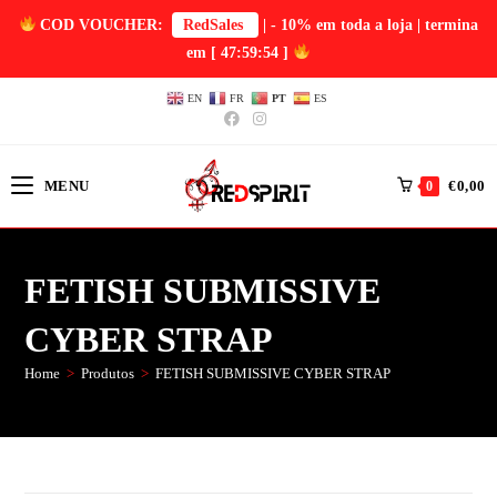
COD VOUCHER:
RedSales
| - 10% em toda a loja | termina
em
[ 47:59:54 ]
EN
FR
PT
ES
MENU
€
0,00
0
FETISH SUBMISSIVE
CYBER STRAP
Home
>
Produtos
>
FETISH SUBMISSIVE CYBER STRAP