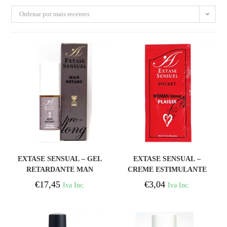
Ordenar por mais recentes
COMPRAR
COMPRAR
EXTASE SENSUAL – GEL
EXTASE SENSUAL –
RETARDANTE MAN
CREME ESTIMULANTE
RETAR
PARA ELA 10 ML
€
17,45
€
3,04
Iva Inc.
Iva Inc.