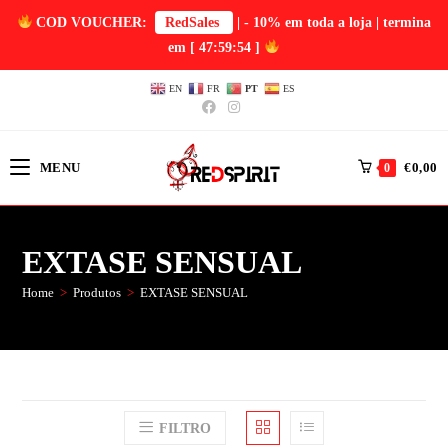
COD VOUCHER:
RedSales
| - 10% em toda a loja | termina
em
[ 47:59:54 ]
EN
FR
PT
ES
MENU
€
0,00
0
EXTASE SENSUAL
Home
>
Produtos
>
EXTASE SENSUAL
FILTRO