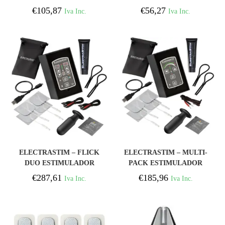
HABANERO
VIPER DE FUSO DE
€
105,87
€
56,27
Iva Inc.
Iva Inc.
MASSAGEADOR DE
SILICONE
PRÓSTATA
COMPRAR
COMPRAR
ELECTRASTIM – FLICK
ELECTRASTIM – MULTI-
DUO ESTIMULADOR
PACK ESTIMULADOR
MULTI-PACK
DE FLICK
€
287,61
€
185,96
Iva Inc.
Iva Inc.