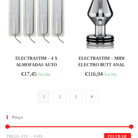
COMPRAR
COMPRAR
ELECTRASTIM – 4 X
ELECTRASTIM – MIDI
ALMOFADAS AUTO
ELECTRO BUTT ANAL
ADESIVAS LONGAS
PLUG M
€
17,45
€
116,04
Iva Inc.
Iva Inc.
1.5CM X 7.5CM
1
2
3
Preço
PREÇO:
€10
—
€490
FILTRAR