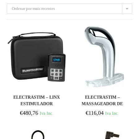
Ordenar por mais recentes
COMPRAR
COMPRAR
ELECTRASTIM – LINX
ELECTRASTIM –
ESTIMULADOR
MASSAGEADOR DE
ELÉTRICO DE CANAL
PRÓSTATA EXO ROGUE
€
480,76
€
116,04
Iva Inc.
Iva Inc.
DUPLO COM
APLICATIVO E
CONTROLE REMOTO