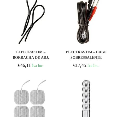
COMPRAR
COMPRAR
ELECTRASTIM –
ELECTRASTIM – CABO
BORRACHA DE ADJ.
SOBRESSALENTE
LAOS DE GALO E
SUBSTITUIO
€
46,11
€
17,45
Iva Inc.
Iva Inc.
ESCROTAL