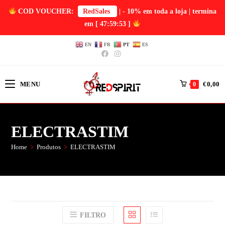
COD VOUCHER:
RedSales
| - 10% em toda a loja | termina
em
[ 47:59:53 ]
EN
FR
PT
ES
MENU
€
0,00
0
ELECTRASTIM
Home
>
Produtos
>
ELECTRASTIM
FILTRO