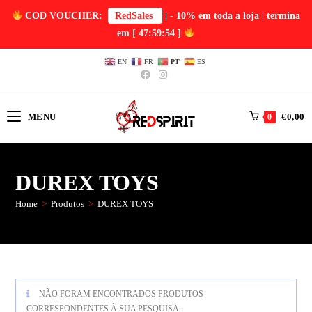
COD VOUCHER:
RedSales
| - 10% em toda a loja | termina
em
[ 47:59:54 ]
EN
FR
PT
ES
MENU
€
0,00
0
DUREX TOYS
Home
>
Produtos
>
DUREX TOYS
NÃO FORAM ENCONTRADOS PRODUTOS
CORRESPONDENTES À SUA PESQUISA.