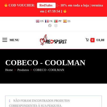
COD VOUCHER:
RedSales
| - 10% em toda a loja | termina
em
[ 47:59:54 ]
EN
FR
PT
ES
MENU
€
0,00
0
COBECO - COOLMAN
Home
>
Produtos
>
COBECO - COOLMAN
NÃO FORAM ENCONTRADOS PRODUTOS
CORRESPONDENTES À SUA PESQUISA.