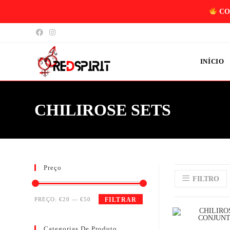
CO
INÍCIO
CHILIROSE SETS
Preço
FILTRO
PREÇO:
€20
—
€50
FILTRAR
Categorias De Produto