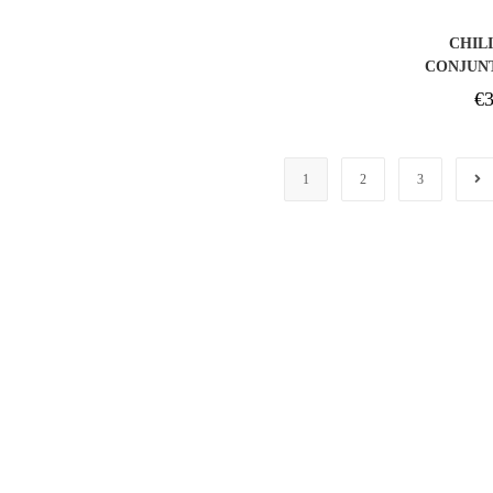
CHILI
CONJUNT
+ M
€
3
1
2
3