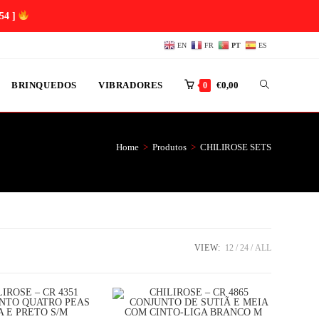
53 ]
EN
FR
PT
ES
BRINQUEDOS
VIBRADORES
€
0,00
0
Home
>
Produtos
>
CHILIROSE SETS
VIEW:
12
24
ALL