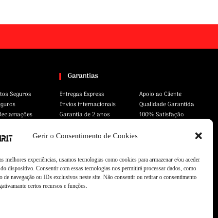
Garantias
tos Seguros
Entregas Express
Apoio ao Cliente
eguros
Envios internacionais
Qualidade Garantida
 Reclamações
Garantia de 2 anos
100% Satisfação
Gerir o Consentimento de Cookies
 as melhores experiências, usamos tecnologias como cookies para armazenar e/ou aceder
do dispositivo. Consentir com essas tecnologias nos permitirá processar dados, como
 de navegação ou IDs exclusivos neste site. Não consentir ou retirar o consentimento
gativamante certos recursos e funções.