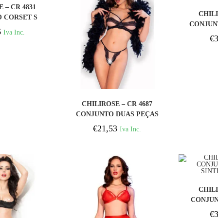
PRAR
 – CR 4831
CHILI
 CORSET S
CONJUN
6
Iva Inc.
ROSA
€
3
COMPRAR
CHILIROSE – CR 4687
CONJUNTO DUAS PEÇAS
CROTCHLESS PRETO S
€
21,53
Iva Inc.
CHILI
CONJUN
SINT
€
3