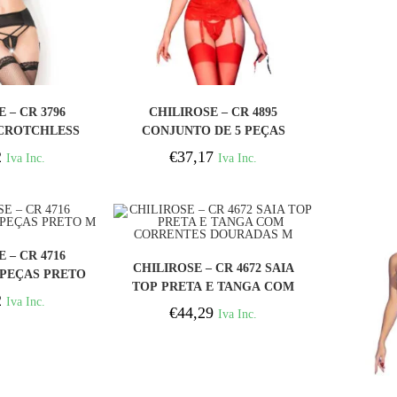
PRAR
COMPRAR
 – CR 3796
CHILIROSE – CR 4895
CROTCHLESS
CONJUNTO DE 5 PEÇAS
S PRETO S/M
VERMELHO S
2
€
37,17
Iva Inc.
Iva Inc.
PRAR
 – CR 4716
COMPRAR
CHILIROSE – CR 4672 SAIA
 PEÇAS PRETO
TOP PRETA E TANGA COM
M
2
Iva Inc.
CORRENTES DOURADAS M
€
44,29
Iva Inc.