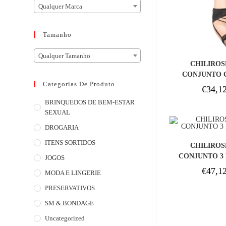
Qualquer Marca
Tamanho
Qualquer Tamanho
COM
CHILIROSE
CONJUNTO 
Categorias De Produto
QUATRO PEA
€
34,1
BRINQUEDOS DE BEM-ESTAR
SEXUAL
DROGARIA
COM
ITENS SORTIDOS
CHILIROSE
CONJUNTO 3
JOGOS
€
47,1
MODA E LINGERIE
PRESERVATIVOS
SM & BONDAGE
Uncategorized