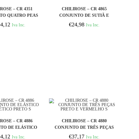
COMPRAR
COMPRAR
ROSE – CR 4351
CHILIROSE – CR 4865
TO QUATRO PEAS
CONJUNTO DE SUTIÃ E
 E PRETO S/M
MEIA COM CINTO-LIGA
4,12
€
24,98
Iva Inc.
Iva Inc.
BRANCO M
COMPRAR
COMPRAR
ROSE – CR 4886
CHILIROSE – CR 4880
TO DE ELÁSTICO
CONJUNTO DE TRÊS PEÇAS
ÉTICO PRETO S
PRETO E VERMELHO S
4,12
€
37,17
Iva Inc.
Iva Inc.