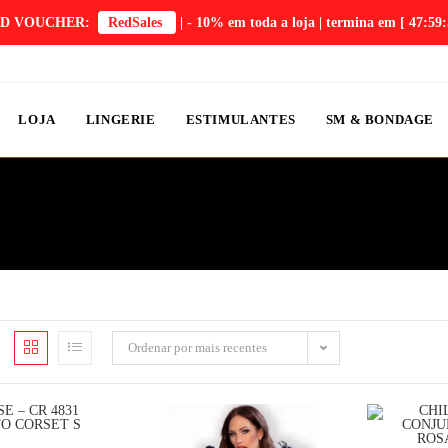
D VOUCHER:
RedSales
| - 10% em toda a loja | termina em
[ 47:59:
LOJA
LINGERIE
ESTIMULANTES
SM & BONDAGE
Ordenar por mais recentes