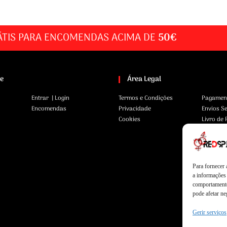
ÁTIS PARA ENCOMENDAS ACIMA DE
50€
te
Área Legal
Entrar | Login
Termos e Condições
Pagamen
Encomendas
Privacidade
Envios S
Cookies
Livro de
Para fornecer
a informações 
comportamento
pode afetar ne
Gerir serviços