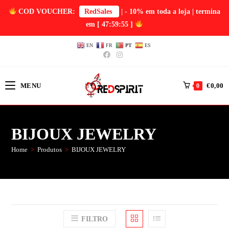
COD VOUCHER:
RedSales
| - 10% em toda a loja | termina
em
[ 47:59:53 ]
EN
FR
PT
ES
MENU
€
0,00
0
BIJOUX JEWELRY
Home
>
Produtos
>
BIJOUX JEWELRY
FILTRO