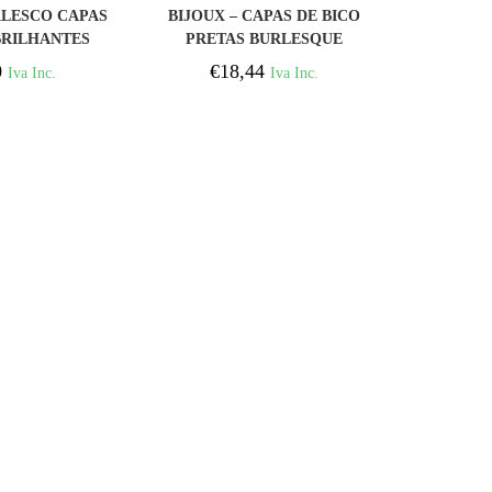
PRAR
COMPRAR
RLESCO CAPAS
BIJOUX – CAPAS DE BICO
BRILHANTES
PRETAS BURLESQUE
 LAO
0
€
18,44
Iva Inc.
Iva Inc.