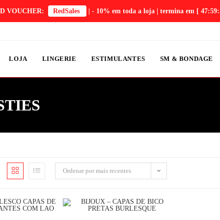
D VOUCHER:
RedSales
| - 10% em toda a loja | termina em
[ 47:59:
LOJA
LINGERIE
ESTIMULANTES
SM & BONDAGE
STIES
Ordenar por mais recentes