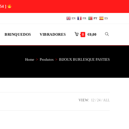
54 ]
EN
FR
PT
ES
BRINQUEDOS
VIBRADORES
€
0,00
0
Home
>
Produtos
>
BIJOUX BURLESQUE PASTIES
VIEW:
12
24
ALL