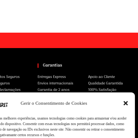
Garantias
tos Seguros
Entregas Express
Apoio ao Cliente
eguros
Envios internacionais
Qualidade Garantida
 Reclamações
Garantia de 2 anos
100% Satisfação
Gerir o Consentimento de Cookies
 as melhores experiências, usamos tecnologias como cookies para armazenar e/ou aceder
do dispositivo. Consentir com essas tecnologias nos permitirá processar dados, como
 de navegação ou IDs exclusivos neste site. Não consentir ou retirar o consentimento
gativamante certos recursos e funções.