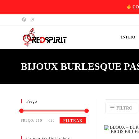
CO
INÍCIO
BIJOUX BURLESQUE PA
Preço
FILTRO
PREÇO:
€10
—
€20
FILTRAR
Categorias De Produto