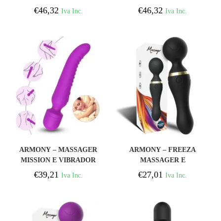
ROXO
FÚCSIA
€
46,32
€
46,32
Iva Inc.
Iva Inc.
COMPRAR
COMPRAR
ARMONY – MASSAGER
ARMONY – FREEZA
MISSION E VIBRADOR
MASSAGER E
EFEITO DE CALOR
VIBRADOR CABEÇA
€
39,21
€
27,01
Iva Inc.
Iva Inc.
ROXO
SUPER FLEXÍVEL
PRETA