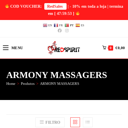
COD VOUCHER:
RedSales
| - 10% em toda a loja | termina
em
[ 47:59:53 ]
EN
FR
PT
ES
MENU
€
0,00
0
ARMONY MASSAGERS
Home
>
Produtos
>
ARMONY MASSAGERS
FILTRO