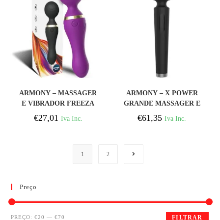
COMPRAR
COMPRAR
ARMONY – MASSAGER
ARMONY – X POWER
E VIBRADOR FREEZA
GRANDE MASSAGER E
CABEÇA SUPER
VIBRADOR 7
€
27,01
€
61,35
Iva Inc.
Iva Inc.
FLEXÍVEL ROXO
VIBRAÇÕES PRETO
1
2
Preço
PREÇO:
€20
—
€70
FILTRAR