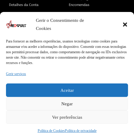
Detalhes da Conta
Encomendas
Gerir o Consentimento de
Área Legal
Cookies
Termos e Condições
Pagamentos Seguros
Para fornecer as melhores experiências, usamos tecnologias como cookies para
Privacidade
Envios Seguros
armazenar e/ou aceder a informações do dispositivo. Consentir com essas tecnologias
Cookies
Livro de Reclamações
nos permitirá processar dados, como comportamento de navegação ou IDs exclusivos
neste site. Não consentir ou retirar o consentimento pode afetar negativamante certos
recursos e funções.
Gerir serviços
Garantias
Entregas Express
Apoio ao Cliente
Aceitar
Envios internacionais
Qualidade Garantida
Garantia de 2 anos
100% Satisfação
Negar
Ver preferências
Política de Cookies
Política de privacidade
COPYRIGHT © 2026 REDSPIRIT | DESIGN BY
MYWEBSITE