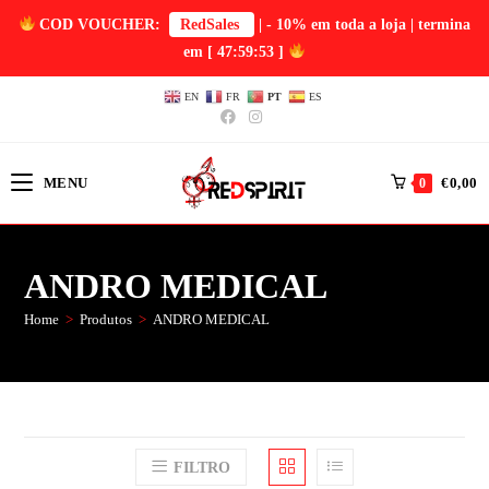
COD VOUCHER:
RedSales
| - 10% em toda a loja | termina
em
[ 47:59:53 ]
EN
FR
PT
ES
MENU
€
0,00
0
ANDRO MEDICAL
Home
>
Produtos
>
ANDRO MEDICAL
FILTRO