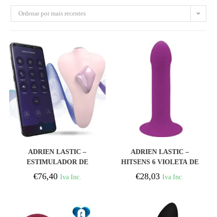
Ordenar por mais recentes
COMPRAR
COMPRAR
ADRIEN LASTIC –
ADRIEN LASTIC –
ESTIMULADOR DE
HITSENS 6 VIOLETA DE
CLITÓRIS TEMPTATION
SILICONE VIOLETA
€
76,40
€
28,03
Iva Inc.
Iva Inc.
ROSA – APLICATIVO
GRATUITO