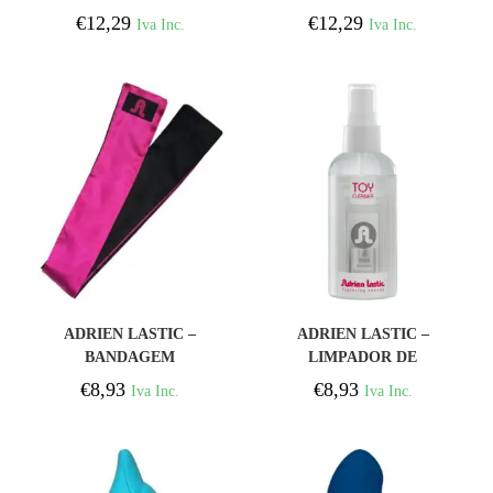
MINI PRETA
ROSA DE BOLSO LASTIC
€
12,29
€
12,29
Iva Inc.
Iva Inc.
COMPRAR
COMPRAR
ADRIEN LASTIC –
ADRIEN LASTIC –
BANDAGEM
LIMPADOR DE
REVERSÍVEL
BRINQUEDOS
€
8,93
€
8,93
Iva Inc.
Iva Inc.
ROSA/PRETA CETIM
ANTIBACTERIANO 150
ML