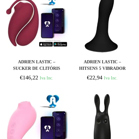
COMPRAR
COMPRAR
ADRIEN LASTIC –
ADRIEN LASTIC –
SUCKER DE CLITÓRIS
HITSENS 5 VIBRADOR
DE INSPIRAÇÃO + OVO
DE SILICONE PRETO
€
146,22
€
22,94
Iva Inc.
Iva Inc.
VIBRATÓRIO
VERMELHO –
APLICATIVO GRATUITO