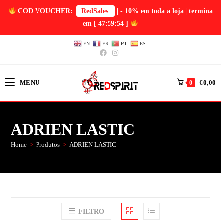
COD VOUCHER:
RedSales
| - 10% em toda a loja | termina
em
[ 47:59:54 ]
EN
FR
PT
ES
MENU
€
0,00
0
ADRIEN LASTIC
Home
>
Produtos
>
ADRIEN LASTIC
FILTRO