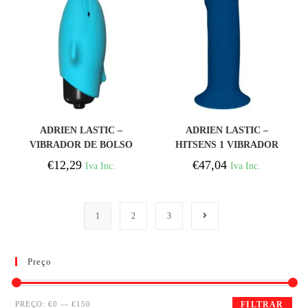
COMPRAR
COMPRAR
ADRIEN LASTIC –
ADRIEN LASTIC –
VIBRADOR DE BOLSO
HITSENS 1 VIBRADOR
FLIPPY GOLFINHO
DE SILICONE AZUL
€
12,29
€
47,04
Iva Inc.
Iva Inc.
1
2
3
Preço
PREÇO:
€0
—
€150
FILTRAR