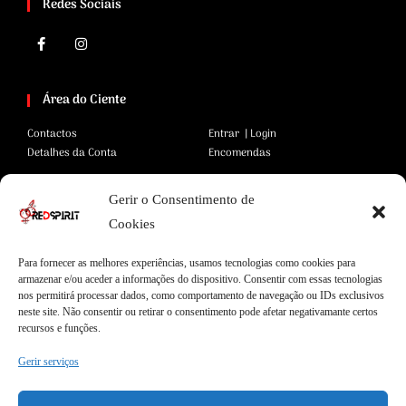
Redes Sociais
Área do Ciente
Contactos
Entrar | Login
Detalhes da Conta
Encomendas
Gerir o Consentimento de
Área Legal
Cookies
Termos e Condições
Pagamentos Seguros
Para fornecer as melhores experiências, usamos tecnologias como cookies para
Privacidade
Envios Seguros
armazenar e/ou aceder a informações do dispositivo. Consentir com essas tecnologias
Cookies
Livro de Reclamações
nos permitirá processar dados, como comportamento de navegação ou IDs exclusivos
neste site. Não consentir ou retirar o consentimento pode afetar negativamante certos
recursos e funções.
Garantias
Gerir serviços
Entregas Express
Apoio ao Cliente