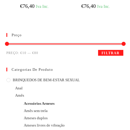
€
76,40
€
76,40
Iva Inc.
Iva Inc.
Preço
PREÇO:
€10
—
€80
FILTRAR
Categorias De Produto
BRINQUEDOS DE BEM-ESTAR SEXUAL
Anal
Arnês
Acessórios Arneses
Arnês sem trela
Arneses duplos
Arneses livres de vibração