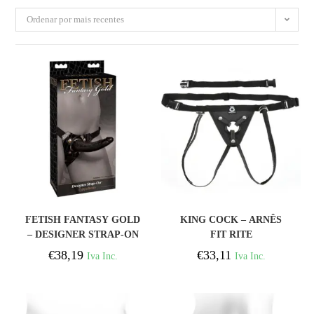
Ordenar por mais recentes
COMPRAR
COMPRAR
FETISH FANTASY GOLD
KING COCK – ARNÊS
– DESIGNER STRAP-ON
FIT RITE
€
38,19
€
33,11
Iva Inc.
Iva Inc.