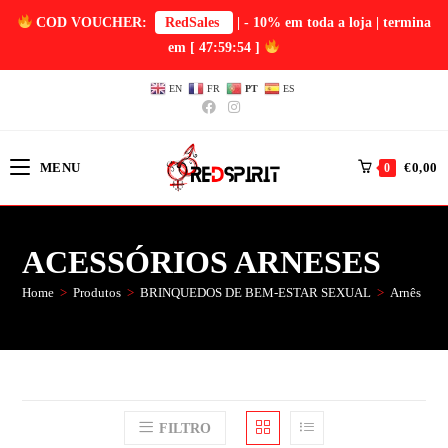
COD VOUCHER:
RedSales
| - 10% em toda a loja | termina
em
[ 47:59:54 ]
EN
FR
PT
ES
MENU
€
0,00
0
ACESSÓRIOS ARNESES
Home
>
Produtos
>
BRINQUEDOS DE BEM-ESTAR SEXUAL
>
Arnês
>
A
FILTRO