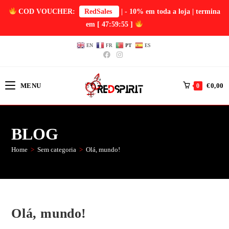
COD VOUCHER:
RedSales
| - 10% em toda a loja | termina
em
[ 47:59:55 ]
EN
FR
PT
ES
MENU
€
0,00
0
BLOG
Home
>
Sem categoria
>
Olá, mundo!
Olá, mundo!